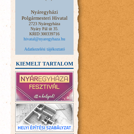
Nyáregyházi
Polgármesteri Hivatal
2723 Nyáregyháza
Nyáry Pál út 35.
KRID:300339716
hivatal@nyaregyhaza.hu
Adatkezelési tájékoztató
KIEMELT TARTALOM