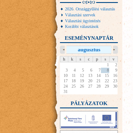
2026. Országgyűlési választás
Választási szervek
Választási ügyintézés
Korábbi választások
ESEMÉNYNAPTÁR
augusztus
«
»
h
k
s
c
p
s
v
1
2
3
4
5
6
7
8
9
10
11
12
13
14
15
16
17
18
19
20
21
22
23
24
25
26
27
28
29
30
31
PÁLYÁZATOK