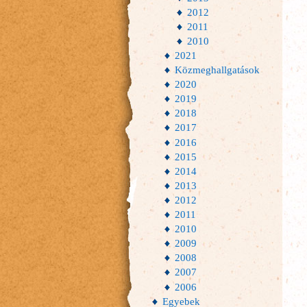
2012
2011
2010
2021
Közmeghallgatások
2020
2019
2018
2017
2016
2015
2014
2013
2012
2011
2010
2009
2008
2007
2006
Egyebek