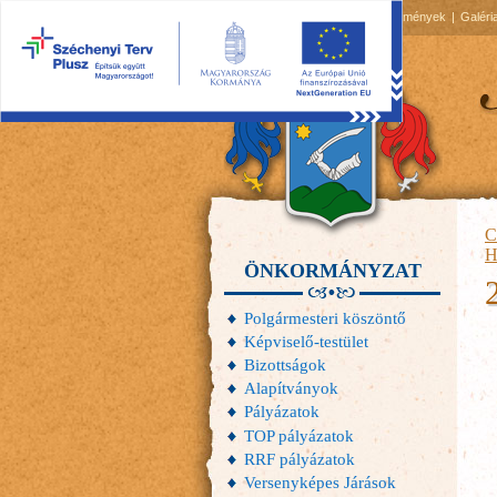
2026.08.08, szombat
Hírek
Események
Galéri
C
H
ÖNKORMÁNYZAT
Polgármesteri köszöntő
Képviselő-testület
Bizottságok
Alapítványok
Pályázatok
TOP pályázatok
RRF pályázatok
Versenyképes Járások