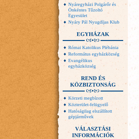
Nyáregyházi Polgárőr és
Önkéntes Tűzoltó
Egyesület
Nyáry Pál Nyugdíjas Klub
EGYHÁZAK
Római Katolikus Plébánia
Református egyházközség
Evangélikus
egyházközség
REND ÉS
KÖZBIZTONSÁG
Körzeti megbízott
Közterület-felügyelő
Hatóságilag elszállított
gépjárművek
VÁLASZTÁSI
INFORMÁCIÓK