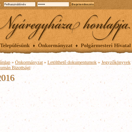
a
Településünk
Önkormányzat
Polgármesteri Hivatal
ímlap
»
Önkormányzat
»
Letölthető dokumentumok
»
Jegyzőkönyvek
umán Bizottsági
2016