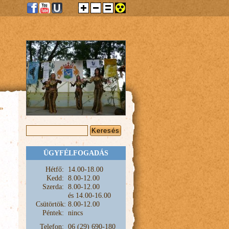
»
KERESÉS ŰRLAP
Keresés
ÜGYFÉLFOGADÁS
Hétfő:
1
4.00-18.00
Kedd:
8.00-12.00
Szerda:
8.00-12.00
és
14.00-16.00
Csütörtök:
8.00-12.00
Péntek:
nincs
Telefon:
06 (29) 690-180