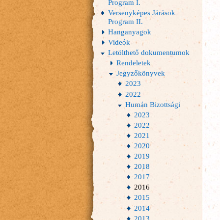
Program I.
Versenyképes Járások
Program II.
Hanganyagok
Videók
Letölthető dokumentumok
Rendeletek
Jegyzőkönyvek
2023
2022
Humán Bizottsági
2023
2022
2021
2020
2019
2018
2017
2016
2015
2014
2013