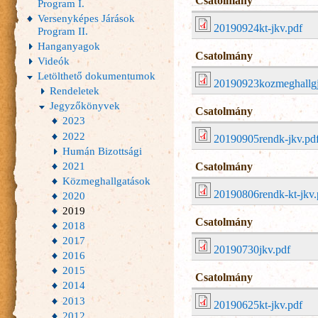
Csatolmány
Program I.
Versenyképes Járások
20190924kt-jkv.pdf
Program II.
Hanganyagok
Csatolmány
Videók
Letölthető dokumentumok
20190923kozmeghallgj
Rendeletek
Jegyzőkönyvek
Csatolmány
2023
2022
20190905rendk-jkv.pd
Humán Bizottsági
2021
Csatolmány
Közmeghallgatások
20190806rendk-kt-jkv.
2020
2019
Csatolmány
2018
2017
20190730jkv.pdf
2016
2015
Csatolmány
2014
2013
20190625kt-jkv.pdf
2012