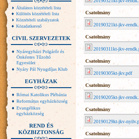
20190321kt-jkv-rendk.
Általános közzétételi lista
Csatolmány
Különös közzétételi lista
Közzétételi szabályzatok
20190321kt-jkv-rendk.
Közadatkereső
Csatolmány
CIVIL SZERVEZETEK
20190311kt-jkv-rendk.
Nyáregyházi Polgárőr és
Önkéntes Tűzoltó
Csatolmány
Egyesület
Nyáry Pál Nyugdíjas Klub
20190305kt-jkv.pdf
EGYHÁZAK
Csatolmány
Római Katolikus Plébánia
20190205kt-jkv-rendk.
Református egyházközség
Evangélikus
Csatolmány
egyházközség
20190129kt-jkv-nyilv.
REND ÉS
KÖZBIZTONSÁG
Csatolmány