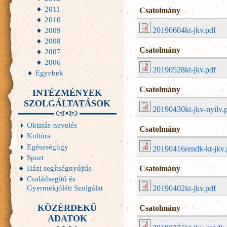
2011
Csatolmány
2010
2009
20190604kt-jkv.pdf
2008
Csatolmány
2007
2006
20190528kt-jkv.pdf
Egyebek
Csatolmány
INTÉZMÉNYEK
SZOLGÁLTATÁSOK
20190430kt-jkv-nyilv.
Oktatás-nevelés
Csatolmány
Kultúra
Egészségügy
20190416rendk-kt-jkv.
Sport
Házi segítségnyújtás
Csatolmány
Családsegítő és
Gyermekjóléti Szolgálat
20190402kt-jkv.pdf
KÖZÉRDEKŰ
Csatolmány
ADATOK