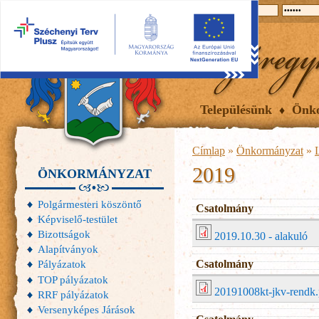
2026.08.06, csütörtök
Hírek
Események
Galéria
Településünk
Önk
Címlap
»
Önkormányzat
»
2019
ÖNKORMÁNYZAT
Polgármesteri köszöntő
Csatolmány
Képviselő-testület
Bizottságok
2019.10.30 - alakuló
Alapítványok
Csatolmány
Pályázatok
TOP pályázatok
20191008kt-jkv-rendk.
RRF pályázatok
Versenyképes Járások