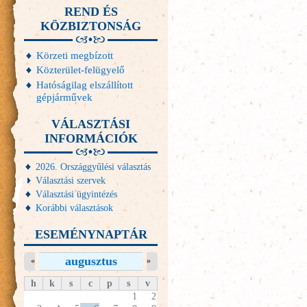
REND ÉS
KÖZBIZTONSÁG
Körzeti megbízott
Közterület-felügyelő
Hatóságilag elszállított
gépjárművek
VÁLASZTÁSI
INFORMÁCIÓK
2026. Országgyűlési választás
Választási szervek
Választási ügyintézés
Korábbi választások
ESEMÉNYNAPTÁR
augusztus
«
»
h
k
s
c
p
s
v
1
2