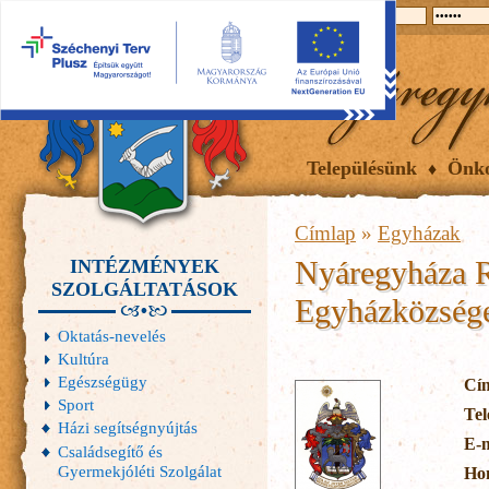
2026.08.06, csütörtök
Hírek
Események
Galéria
Településünk
Önk
Címlap
»
Egyházak
Nyáregyháza 
INTÉZMÉNYEK
SZOLGÁLTATÁSOK
Egyházközség
Oktatás-nevelés
Kultúra
Egészségügy
Cí
Sport
Tel
Házi segítségnyújtás
E-
Családsegítő és
Gyermekjóléti Szolgálat
Ho