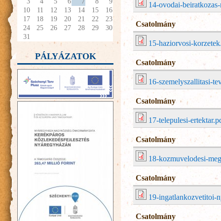
3
4
5
6
7
8
9
14-ovodai-beiratkozas-
10
11
12
13
14
15
16
17
18
19
20
21
22
23
Csatolmány
24
25
26
27
28
29
30
31
15-haziorvosi-korzetek
PÁLYÁZATOK
Csatolmány
16-szemelyszallitasi-t
Csatolmány
17-telepulesi-ertektar.p
Csatolmány
18-kozmuvelodesi-meg
Csatolmány
19-ingatlankozvetitoi-n
Csatolmány