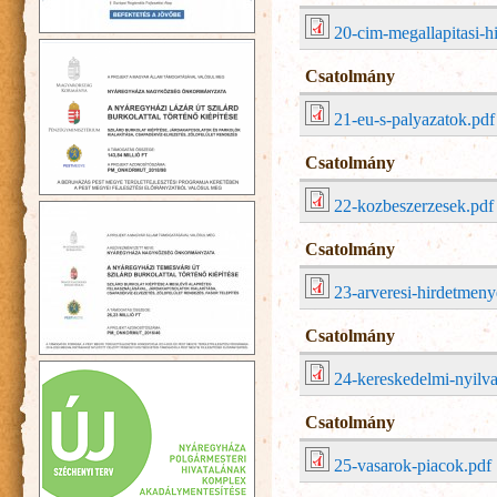
20-cim-megallapitasi-h
Csatolmány
21-eu-s-palyazatok.pdf
Csatolmány
22-kozbeszerzesek.pdf
Csatolmány
23-arveresi-hirdetmeny
Csatolmány
24-kereskedelmi-nyilva
Csatolmány
25-vasarok-piacok.pdf