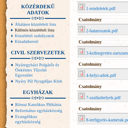
KÖZÉRDEKŰ
1-rendeletek.pdf
ADATOK
Csatolmány
Általános közzétételi lista
Különös közzétételi lista
2-hatarozatok.pdf
Közzétételi szabályzatok
Közadatkereső
Csatolmány
CIVIL SZERVEZETEK
3-koltsegvetes-zarsza
Csatolmány
Nyáregyházi Polgárőr és
Önkéntes Tűzoltó
Egyesület
4-helyi-adok.pdf
Nyáry Pál Nyugdíjas Klub
Csatolmány
EGYHÁZAK
7-szallashelyek.pdf
Római Katolikus Plébánia
Csatolmány
Református egyházközség
Evangélikus
8-terfigyelo-kamerak.p
egyházközség