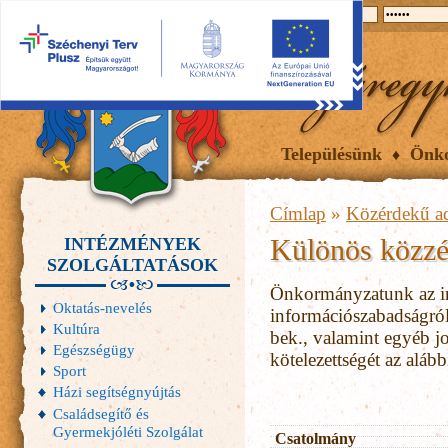
2026.08.07, péntek
Hírek
Események
Galéria
Településünk
Önk
Címlap
»
Közérdekű a
Különös közzété
INTÉZMÉNYEK
SZOLGÁLTATÁSOK
Önkormányzatunk az in
Oktatás-nevelés
információszabadságról 
Kultúra
bek., valamint egyéb jo
Egészségügy
kötelezettségét az alábbi
Sport
Házi segítségnyújtás
Családsegítő és
Gyermekjóléti Szolgálat
Csatolmány