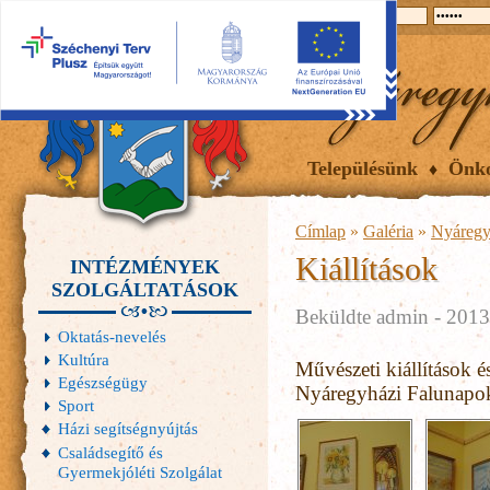
2026.08.09, vasárnap
Hírek
Események
Galéria
Településünk
Önk
Címlap
»
Galéria
»
Nyáregy
Kiállítások
INTÉZMÉNYEK
SZOLGÁLTATÁSOK
Beküldte
admin
- 2013.
Oktatás-nevelés
Kultúra
Művészeti kiállítások és
Egészségügy
Nyáregyházi Falunapo
Sport
Házi segítségnyújtás
Családsegítő és
Gyermekjóléti Szolgálat