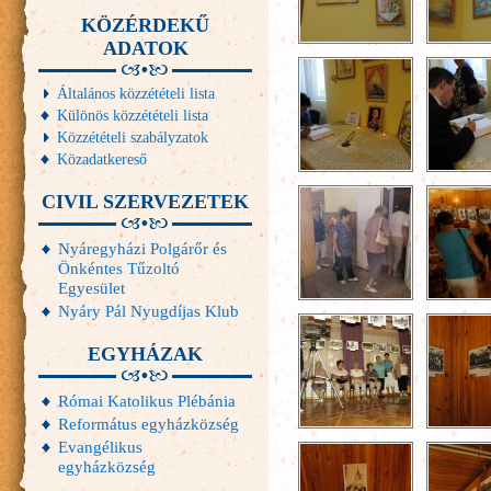
KÖZÉRDEKŰ
ADATOK
Általános közzétételi lista
Különös közzétételi lista
Közzétételi szabályzatok
Közadatkereső
CIVIL SZERVEZETEK
Nyáregyházi Polgárőr és
Önkéntes Tűzoltó
Egyesület
Nyáry Pál Nyugdíjas Klub
EGYHÁZAK
Római Katolikus Plébánia
Református egyházközség
Evangélikus
egyházközség