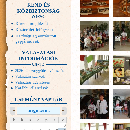
REND ÉS
KÖZBIZTONSÁG
Körzeti megbízott
Közterület-felügyelő
Hatóságilag elszállított
gépjárművek
VÁLASZTÁSI
INFORMÁCIÓK
2026. Országgyűlési választás
Választási szervek
Választási ügyintézés
Korábbi választások
ESEMÉNYNAPTÁR
augusztus
«
»
h
k
s
c
p
s
v
1
2