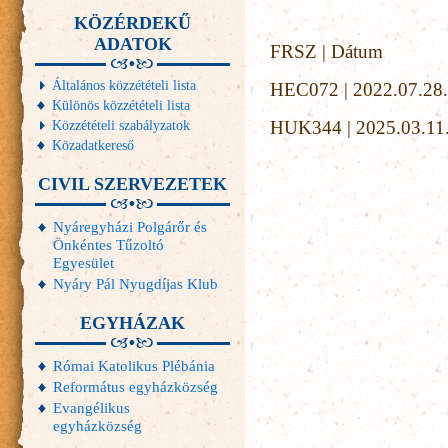
KÖZÉRDEKŰ
ADATOK
FRSZ | Dátum
Általános közzétételi lista
HEC072 | 2022.07.28.
Különös közzétételi lista
Közzétételi szabályzatok
HUK344 | 2025.03.11.
Közadatkereső
CIVIL SZERVEZETEK
Nyáregyházi Polgárőr és
Önkéntes Tűzoltó
Egyesület
Nyáry Pál Nyugdíjas Klub
EGYHÁZAK
Római Katolikus Plébánia
Református egyházközség
Evangélikus
egyházközség