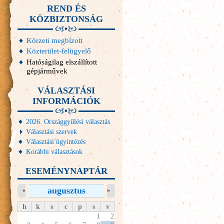
REND ÉS
KÖZBIZTONSÁG
Körzeti megbízott
Közterület-felügyelő
Hatóságilag elszállított
gépjárművek
VÁLASZTÁSI
INFORMÁCIÓK
2026. Országgyűlési választás
Választási szervek
Választási ügyintézés
Korábbi választások
ESEMÉNYNAPTÁR
augusztus
«
»
h
k
s
c
p
s
v
1
2