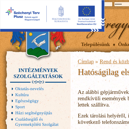
2026.08.09, vasárnap
Hírek
Események
Galéria
Településünk
Önk
Címlap
»
Rend és közb
Hatóságilag el
INTÉZMÉNYEK
SZOLGÁLTATÁSOK
Oktatás-nevelés
Az alábbi gépjárművek 
Kultúra
rendkívüli események b
Egészségügy
lettek szállítva.
Sport
Házi segítségnyújtás
Ezek tárolási helyéről, i
Családsegítő és
következő telefonszá
Gyermekjóléti Szolgálat