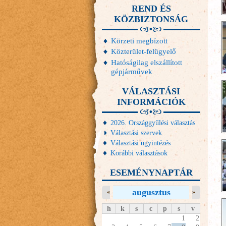
REND ÉS
KÖZBIZTONSÁG
Körzeti megbízott
Közterület-felügyelő
Hatóságilag elszállított
gépjárművek
VÁLASZTÁSI
INFORMÁCIÓK
2026. Országgyűlési választás
Választási szervek
Választási ügyintézés
Korábbi választások
ESEMÉNYNAPTÁR
augusztus
«
»
h
k
s
c
p
s
v
1
2