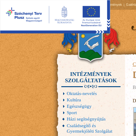
2026.08.08, szombat
Hírek
Események
Galéri
C
INTÉZMÉNYEK
SZOLGÁLTATÁSOK
B
Oktatás-nevelés
Kultúra
D
Egészségügy
Sport
Házi segítségnyújtás
Családsegítő és
Gyermekjóléti Szolgálat