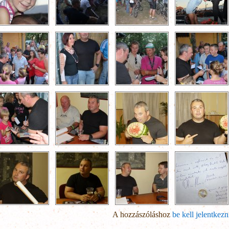
A hozzászóláshoz
be kell jelentkezn