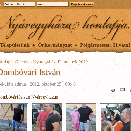
a
Településünk
Önkormányzat
Polgármesteri Hivatal
ímlap
»
Galéria
»
Nyáregyházi Falunapok 2012
Dombóvári István
eküldte
admin
- 2012. október 25 - 00:46
ombóvári István Nyáregyházán