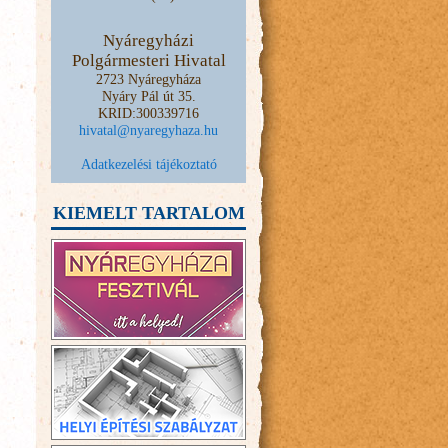
Nyáregyházi
Polgármesteri Hivatal
2723 Nyáregyháza
Nyáry Pál út 35.
KRID:300339716
hivatal@nyaregyhaza.hu
Adatkezelési tájékoztató
KIEMELT TARTALOM