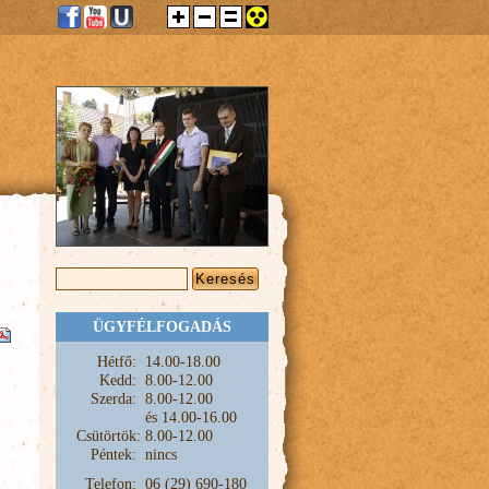
KERESÉS ŰRLAP
Keresés
ÜGYFÉLFOGADÁS
Hétfő:
1
4.00-18.00
Kedd:
8.00-12.00
Szerda:
8.00-12.00
és
14.00-16.00
Csütörtök:
8.00-12.00
Péntek:
nincs
Telefon:
06 (29) 690-180