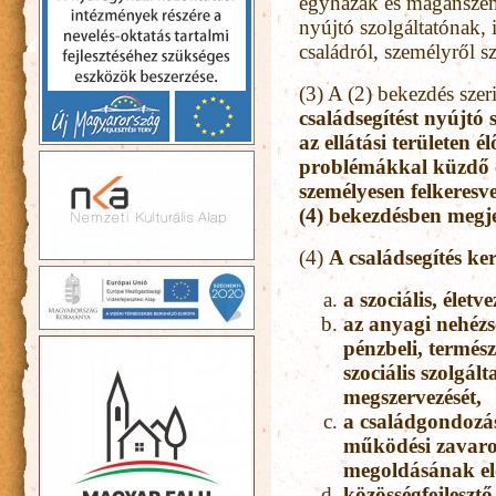
egyházak és magánszemé
nyújtó szolgáltatónak,
családról, személyről s
(3) A (2) bekezdés szer
családsegítést nyújtó 
az ellátási területen é
problémákkal küzdő c
személyesen felkeresve
(4) bekezdésben megjel
(4)
A családsegítés ker
a szociális, életv
az anyagi nehéz
pénzbeli, termés
szociális szolgál
megszervezését,
a családgondozás
működési zavarok
megoldásának elő
közösségfejlesztő