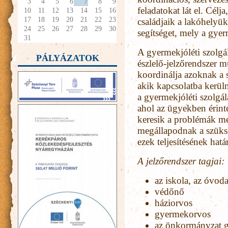
3
4
5
6
7
8
9
feladatokat lát el. Cél
10
11
12
13
14
15
16
17
18
19
20
21
22
23
családjaik a lakóhelyü
24
25
26
27
28
29
30
segítséget, mely a gye
31
A gyermekjóléti szolgá
PÁLYÁZATOK
észlelő-jelzőrendszer 
koordinálja azoknak a
akik kapcsolatba kerü
a gyermekjóléti szolgál
ahol az ügyekben érinte
keresik a problémák me
megállapodnak a szüksé
ezek teljesítésének határ
A jelzőrendszer tagjai:
az iskola, az óvod
védőnő
háziorvos
gyermekorvos
az önkormányzat 