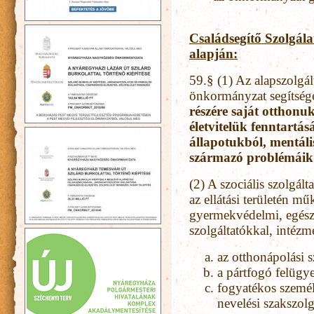
Családsegítő Szolgálat 
alapján:
59.§ (1) Az alapszolgál
önkormányzat segítség
részére saját otthon
életvitelük fenntartás
állapotukból, mentál
származó problémáik
(2) A szociális szolgál
az ellátási területén m
gyermekvédelmi, egész
szolgáltatókkal, intéz
az otthonápolási s
a pártfogó felügyel
fogyatékos személ
nevelési szakszol