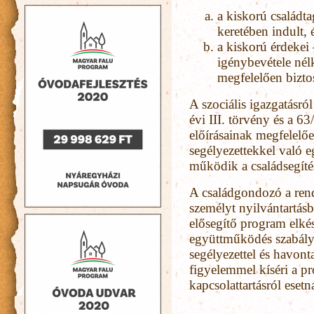
a kiskorú családta
keretében indult, 
a kiskorú érdekei 
igénybevétele nélk
megfelelően bizto
A szociális igazgatásról
évi III. törvény és a 6
előírásainak megfelelőe
segélyezettekkel való e
működik a családsegítés
A családgondozó a rend
személyt nyilvántartásba
elősegítő program elkés
együttműködés szabálya
segélyezettel és havont
figyelemmel kíséri a pr
kapcsolattartásról esetn