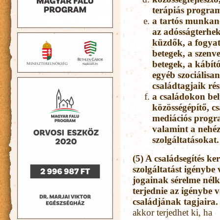
terápiás program
a tartós munkané
az adósságterhek
küzdők, a fogyat
betegek, a szenve
betegek, a kábít
egyéb szociálisan
családtagjaik ré
a családokon belü
közösségépítő, cs
mediációs progra
valamint a nehéz 
szolgáltatásokat.
(5) A családsegítés ke
szolgáltatást igénybe
jogainak sérelme nélk
terjednie az igénybe 
családjának tagjaira.
akkor terjedhet ki, ha