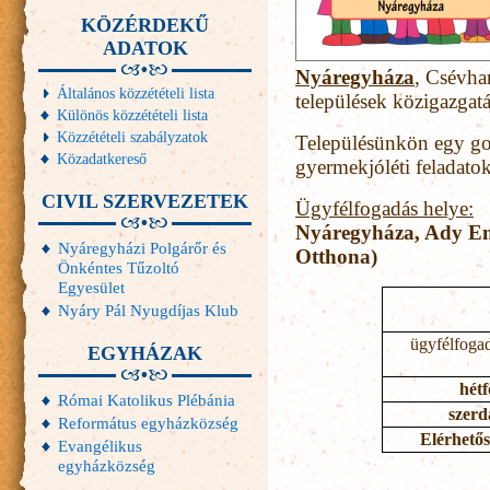
KÖZÉRDEKŰ
ADATOK
Nyáregyháza
, Csévha
Általános közzétételi lista
települések közigazgatás
Különös közzétételi lista
Közzétételi szabályzatok
Településünkön egy gond
Közadatkereső
gyermekjóléti feladatok
CIVIL SZERVEZETEK
Ügyfélfogadás helye:
Nyáregyháza, Ady End
Nyáregyházi Polgárőr és
Otthona)
Önkéntes Tűzoltó
Egyesület
Nyáry Pál Nyugdíjas Klub
ügyfélfoga
EGYHÁZAK
hétf
Római Katolikus Plébánia
szerd
Református egyházközség
Elérhetős
Evangélikus
egyházközség