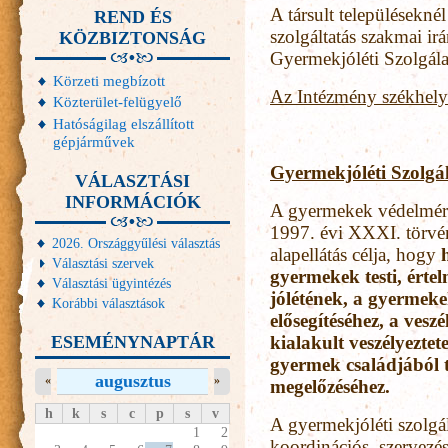
A társult településeknél
REND ÉS
szolgáltatás szakmai irá
KÖZBIZTONSÁG
Gyermekjóléti Szolgálat
Körzeti megbízott
Az Intézmény székhely
Közterület-felügyelő
Hatóságilag elszállított
gépjárművek
Gyermekjóléti Szolgál
VÁLASZTÁSI
INFORMÁCIÓK
A gyermekek védelmérő
1997. évi XXXI. törvé
2026. Országgyűlési választás
alapellátás célja, hogy
Választási szervek
gyermekek testi, értel
Választási ügyintézés
jólétének, a gyermeke
Korábbi választások
elősegítéséhez, a vesz
ESEMÉNYNAPTÁR
kialakult veszélyeztet
gyermek családjából 
augusztus
«
»
megelőzéséhez.
h
k
s
c
p
s
v
A gyermekjóléti szolgá
1
2
koordinációs, szervezés