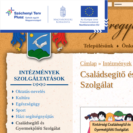
2026.08.07, péntek
Hírek
Események
Galéria
Településünk
Önk
Címlap
»
Intézmények
Családsegítő é
INTÉZMÉNYEK
SZOLGÁLTATÁSOK
Szolgálat
Oktatás-nevelés
Kultúra
Egészségügy
Sport
Házi segítségnyújtás
Családsegítő és
Gyermekjóléti Szolgálat