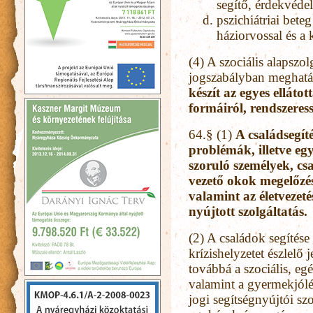
segítő, érdekvédel
pszichiátriai bete
háziorvossal és a 
(4) A szociális alapszo
jogszabályban meghatá
készít az egyes elláto
formáiról, rendszeres
64.§ (1)
A családsegít
problémák, illetve egy
szoruló személyek, cs
vezető okok megelőzés
valamint az életvezeté
nyújtott szolgáltatás.
(2) A családok segítése
krízishelyzetet észlelő
továbbá a szociális, eg
valamint a gyermekjólét
jogi segítségnyújtói szo