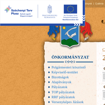
2026.08.07, péntek
Hírek
Események
Galéria
C
ÖNKORMÁNYZAT
Polgármesteri köszöntő
Képviselő-testület
Bizottságok
Alapítványok
Pályázatok
TOP pályázatok
RRF pályázatok
Versenyképes Járások