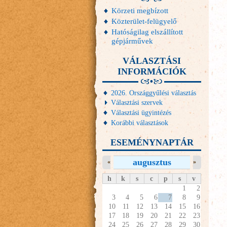
Körzeti megbízott
Közterület-felügyelő
Hatóságilag elszállított
gépjárművek
VÁLASZTÁSI
INFORMÁCIÓK
2026. Országgyűlési választás
Választási szervek
Választási ügyintézés
Korábbi választások
ESEMÉNYNAPTÁR
augusztus
«
»
h
k
s
c
p
s
v
1
2
3
4
5
6
7
8
9
10
11
12
13
14
15
16
17
18
19
20
21
22
23
24
25
26
27
28
29
30