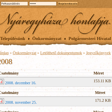
Településünk
Önkormányzat
Polgármesteri Hivatal
ímlap
»
Önkormányzat
»
Letölthető dokumentumok
»
Jegyzőkönyvek
2008
Csatolmány
Méret
153.11 KB
2008. december 16.
Csatolmány
Méret
171.2 KB
2008. november 25.