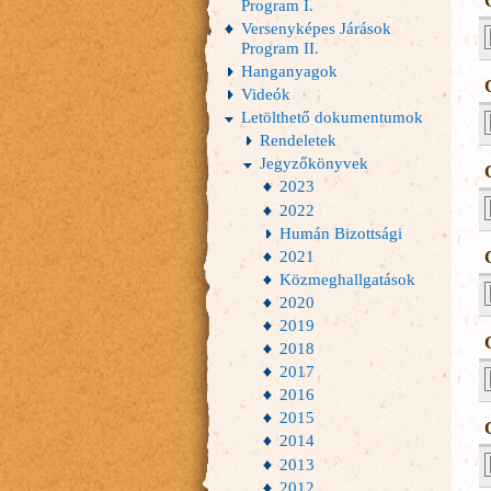
Program I.
Versenyképes Járások
Program II.
Hanganyagok
Videók
Letölthető dokumentumok
Rendeletek
Jegyzőkönyvek
2023
2022
Humán Bizottsági
2021
Közmeghallgatások
2020
2019
2018
2017
2016
2015
2014
2013
2012