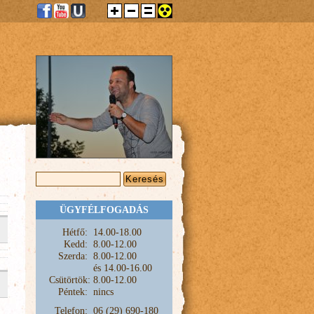
KERESÉS ŰRLAP
Keresés
ÜGYFÉLFOGADÁS
Hétfő:
1
4.00-18.00
Kedd:
8.00-12.00
Szerda:
8.00-12.00
és
14.00-16.00
Csütörtök:
8.00-12.00
Péntek:
nincs
Telefon:
06 (29) 690-180