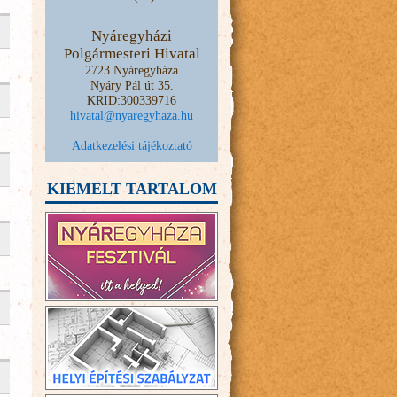
Nyáregyházi
Polgármesteri Hivatal
2723 Nyáregyháza
Nyáry Pál út 35.
KRID:300339716
hivatal@nyaregyhaza.hu
Adatkezelési tájékoztató
KIEMELT TARTALOM