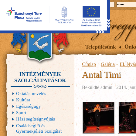
2026.08.07, péntek
Hírek
Események
Galéria
Településünk
Önk
Címlap
»
Galéria
»
III. Nyá
Antal Timi
INTÉZMÉNYEK
SZOLGÁLTATÁSOK
Beküldte
admin
- 2014. janu
Oktatás-nevelés
Kultúra
Egészségügy
Sport
Házi segítségnyújtás
Családsegítő és
Gyermekjóléti Szolgálat