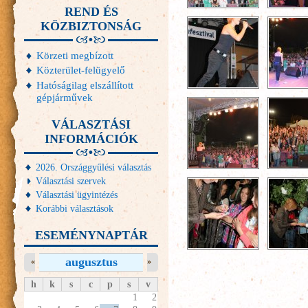
REND ÉS
KÖZBIZTONSÁG
Körzeti megbízott
Közterület-felügyelő
Hatóságilag elszállított
gépjárművek
VÁLASZTÁSI
INFORMÁCIÓK
2026. Országgyűlési választás
Választási szervek
Választási ügyintézés
Korábbi választások
ESEMÉNYNAPTÁR
augusztus
«
»
h
k
s
c
p
s
v
1
2