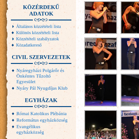
KÖZÉRDEKŰ
ADATOK
Általános közzétételi lista
Különös közzétételi lista
Közzétételi szabályzatok
Közadatkereső
CIVIL SZERVEZETEK
Nyáregyházi Polgárőr és
Önkéntes Tűzoltó
Egyesület
Nyáry Pál Nyugdíjas Klub
EGYHÁZAK
Római Katolikus Plébánia
Református egyházközség
Evangélikus
egyházközség