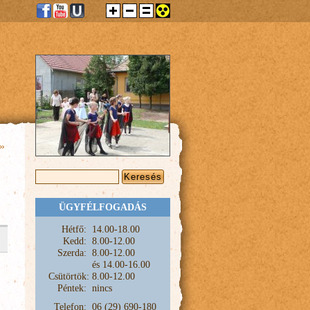
»
KERESÉS ŰRLAP
Keresés
ÜGYFÉLFOGADÁS
Hétfő:
1
4.00-18.00
Kedd:
8.00-12.00
Szerda:
8.00-12.00
és
14.00-16.00
Csütörtök:
8.00-12.00
Péntek:
nincs
Telefon:
06 (29) 690-180