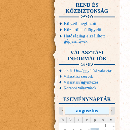
REND ÉS
KÖZBIZTONSÁG
Körzeti megbízott
Közterület-felügyelő
Hatóságilag elszállított
gépjárművek
VÁLASZTÁSI
INFORMÁCIÓK
2026. Országgyűlési választás
Választási szervek
Választási ügyintézés
Korábbi választások
ESEMÉNYNAPTÁR
augusztus
«
»
h
k
s
c
p
s
v
1
2