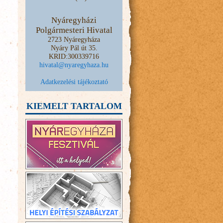
Nyáregyházi
Polgármesteri Hivatal
2723 Nyáregyháza
Nyáry Pál út 35.
KRID:300339716
hivatal@nyaregyhaza.hu
Adatkezelési tájékoztató
KIEMELT TARTALOM