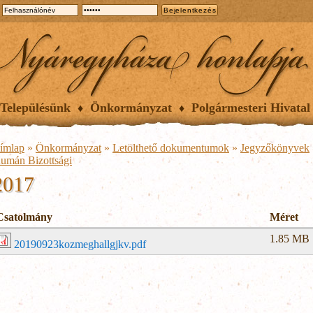
Településünk
Önkormányzat
Polgármesteri Hivatal
ímlap
»
Önkormányzat
»
Letölthető dokumentumok
»
Jegyzőkönyvek
umán Bizottsági
2017
Csatolmány
Méret
1.85 MB
20190923kozmeghallgjkv.pdf