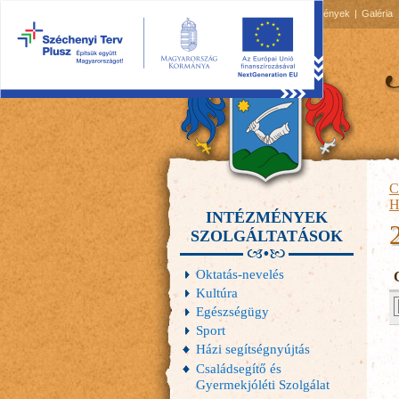
2026.08.07, péntek
Hírek
Események
Galéria
C
H
INTÉZMÉNYEK
SZOLGÁLTATÁSOK
Oktatás-nevelés
Kultúra
Egészségügy
Sport
Házi segítségnyújtás
Családsegítő és
Gyermekjóléti Szolgálat