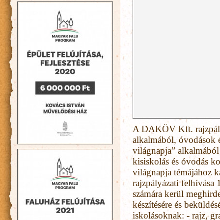
A DAKÖV Kft. rajzpályá
alkalmából, óvodások é
világnapja” alkalmából!
kisiskolás és óvodás k
világnapja témájához
rajzpályázati felhívása
számára kerül meghirde
készítésére és beküldés
iskolásoknak: - rajz, g