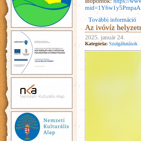
időpontok:
https://ww
mid=1Y6w1y5PmpaA5
További információ
Az ivóvíz helyzet
2025. január 24.
Kategória:
Szolgáltatások