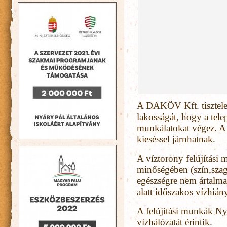
A DAKÖV Kft. tisztelet
lakosságát, hogy a telep
munkálatokat végez. A 
kieséssel járnhatnak.
A víztorony felújítási 
minőségében (szín,szag,
egészségre nem ártalma
alatt időszakos vízhiá
A felújítási munkák Ny
vízhálózatát érintik.