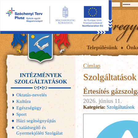
2026.08.09, vasárnap
Hírek
Események
Galéria
Településünk
Önk
Címlap
Szolgáltatások
INTÉZMÉNYEK
SZOLGÁLTATÁSOK
Értesítés gázszolg
Oktatás-nevelés
2026. június 11.
Kultúra
Kategória:
Szolgáltatások
Egészségügy
Sport
Házi segítségnyújtás
Családsegítő és
Gyermekjóléti Szolgálat