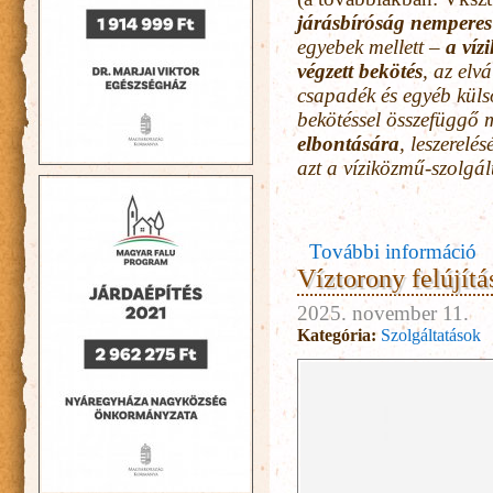
járásbíróság nemperes 
egyebek mellett –
a víz
végzett bekötés
, az elv
csapadék és egyéb küls
bekötéssel összefüggő m
elbontására
, leszerelé
azt a víziközmű-szolgál
További információ
Víztorony felújítá
2025. november 11.
Kategória:
Szolgáltatások