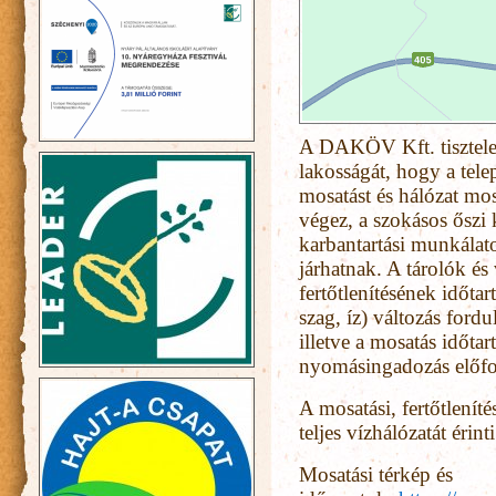
A DAKÖV Kft. tisztelet
lakosságát, hogy a tele
mosatást és hálózat mos
végez, a szokásos őszi 
karbantartási munkálato
járhatnak. A tárolók és
fertőtlenítésének időta
szag, íz) változás ford
illetve a mosatás időta
nyomásingadozás előfo
A mosatási, fertőtlen
teljes vízhálózatát érinti
Mosatási térkép és