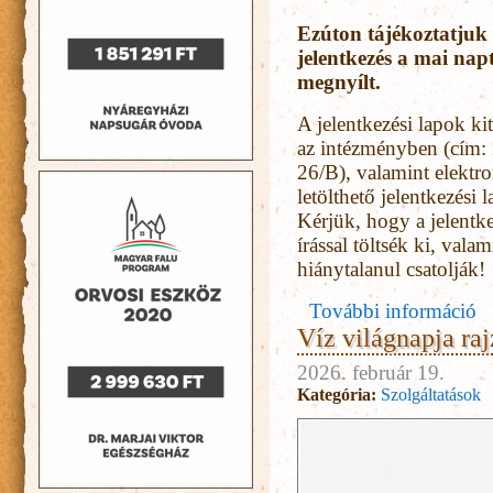
Ezúton tájékoztatjuk
jelentkezés a mai napt
megnyílt.
A jelentkezési lapok ki
az intézményben (cím:
26/B), valamint elektro
letölthető jelentkezési 
Kérjük, hogy a jelent
írással töltsék ki, vala
hiánytalanul csatolják!
További információ
Víz világnapja raj
2026. február 19.
Kategória:
Szolgáltatások