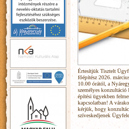
Értesítjük Tisztelt Üg
főépítész 2026. március
10.00 órától, a Nyáreg
személyes konzultáció k
építési ügyekben felme
kapcsolatban! A várako
kérjük, hogy konzultác
szíveskedjenek Ügyfele