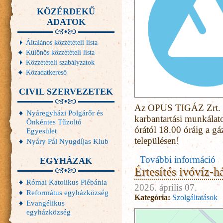
KÖZÉRDEKŰ
ADATOK
Általános közzétételi lista
Különös közzétételi lista
Közzétételi szabályzatok
Közadatkereső
CIVIL SZERVEZETEK
Az OPUS TIGÁZ Zrt. tá
Nyáregyházi Polgárőr és
karbantartási munkálat
Önkéntes Tűzoltó
órától 18.00 óráig a gá
Egyesület
településen!
Nyáry Pál Nyugdíjas Klub
További információ
EGYHÁZAK
Értesítés ivóvíz-h
Római Katolikus Plébánia
2026. április 07.
Református egyházközség
Kategória:
Szolgáltatások
Evangélikus
egyházközség