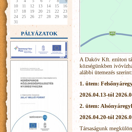
3
4
5
6
7
8
9
10
11
12
13
14
15
16
17
18
19
20
21
22
23
24
25
26
27
28
29
30
31
PÁLYÁZATOK
A Daköv Kft. ezúton tá
községünkben ivóvízhál
alábbi ütemezés szerint
1. ütem: Felsőnyáregy
2026.04.13-tól 2026.04
2. ütem: Alsónyáregy
2026.04.20-tól 2026.05
Társaságunk megkülönbö