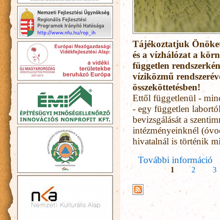
Tájékoztatjuk Önöket
és a vízhálózat a körn
független rendszerké
víziközmű rendszeréve
összeköttetésben!
Ettől függetlenül - m
- egy független labort
bevizsgálását a szentim
intézményeinknél (óvod
hivatalnál is történik m
További információ
Az
Oldalak
1
2
3