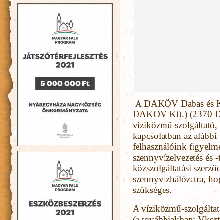
A DAKÖV Dabas és Kör
DAKÖV Kft.) (2370 Dab
víziközmű szolgáltató, 
kapcsolatban az alábbi 
felhasználóink figyelm
szennyvízelvezetés és -t
közszolgáltatási szerző
szennyvízhálózatra, hog
szükséges.
A víziközmű-szolgáltat
(a továbbiakban: Vksztv