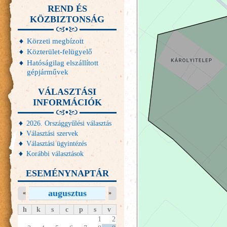
REND ÉS
KÖZBIZTONSÁG
Körzeti megbízott
Közterület-felügyelő
Hatóságilag elszállított
gépjárművek
VÁLASZTÁSI
INFORMÁCIÓK
2026. Országgyűlési választás
Választási szervek
Választási ügyintézés
Korábbi választások
ESEMÉNYNAPTÁR
augusztus
«
»
h
k
s
c
p
s
v
1
2