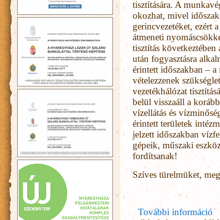
tisztítására. A munkavé
okozhat, mivel időszako
gerincvezetéket, ezért a
átmeneti nyomáscsökken
tisztítás következtében 
után fogyasztásra alka
érintett időszakban – 
vételezzenek szükségle
vezetékhálózat tisztítá
belül visszaáll a korá
vízellátás és vízminősé
érintett területek intéz
jelzett időszakban vízf
gépeik, műszaki eszköz
fordítsanak!
Szíves türelmüket, meg
További információ
É