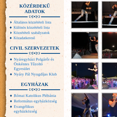
KÖZÉRDEKŰ
ADATOK
Általános közzétételi lista
Különös közzétételi lista
Közzétételi szabályzatok
Közadatkereső
CIVIL SZERVEZETEK
Nyáregyházi Polgárőr és
Önkéntes Tűzoltó
Egyesület
Nyáry Pál Nyugdíjas Klub
EGYHÁZAK
Római Katolikus Plébánia
Református egyházközség
Evangélikus
egyházközség