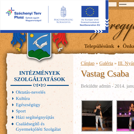
2026.08.09, vasárnap
Hírek
Események
Galéria
Településünk
Önk
Címlap
»
Galéria
»
III. Nyá
Vastag Csaba
INTÉZMÉNYEK
SZOLGÁLTATÁSOK
Beküldte
admin
- 2014. janu
Oktatás-nevelés
Kultúra
Egészségügy
Sport
Házi segítségnyújtás
Családsegítő és
Gyermekjóléti Szolgálat