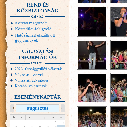
REND ÉS
KÖZBIZTONSÁG
Körzeti megbízott
Közterület-felügyelő
Hatóságilag elszállított
gépjárművek
VÁLASZTÁSI
INFORMÁCIÓK
2026. Országgyűlési választás
Választási szervek
Választási ügyintézés
Korábbi választások
ESEMÉNYNAPTÁR
augusztus
«
»
h
k
s
c
p
s
v
1
2