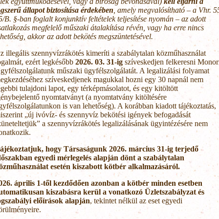
elek együttműködésével, vagy a bíróság bevonásával)
kell eljárni a
ogszerű állapot biztosítása érdekében
, amely megvalósítható – a Vhr. 5
5/B. §-ban foglalt konjunktív feltételek teljesítése nyomán – az adott
satlakozás megfelelő műszaki átalakítása révén, vagy ha erre nincs
ehetőség, akkor az adott bekötés megszüntetésével.
z illegális szennyvízrákötés kimeríti a szabálytalan közműhasználat
ogalmát, ezért legkésőbb
2026. 03. 31-ig
szíveskedjen felkeresni Monor
gyfélszolgálatunk műszaki ügyfélszolgálatát. A legalizálási folyamat
egkezdéséhez szíveskedjenek magukkal hozni egy 30 napnál nem
égebbi tulajdoni lapot, egy térképmásolatot, és egy kitöltött
génybejelentő nyomtatványt (a nyomtatvány kitöltésére
gyfélszolgálatunkon is van lehetőség). A korábban kiadott tájékoztatás,
iszerint „új ivóvíz- és szennyvíz bekötési igények befogadását
züneteltetjük” a szennyvízrákötés legalizálásának ügyintézésére nem
onatkozik.
ájékoztatjuk, hogy Társaságunk 2026. március 31-ig terjedő
dőszakban egyedi mérlegelés alapján dönt a szabálytalan
özműhasználat esetén kiszabott kötbér alkalmazásáról.
026. április 1-től kezdődően azonban a kötbér minden esetben
utomatikusan kiszabásra kerül a vonatkozó Üzletszabályzat és
ogszabályi előírások alapján
, tekintet nélkül az eset egyedi
örülményeire.