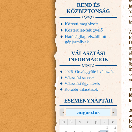
f
REND ÉS
j
KÖZBIZTONSÁG
5
c
l
Körzeti megbízott
Közterület-felügyelő
A
Hatóságilag elszállított
f
gépjárművek
Ü
m
VÁLASZTÁSI
r
i
INFORMÁCIÓK
ü
m
2026. Országgyűlési választás
s
Választási szervek
v
Választási ügyintézés
Korábbi választások
T
i
ESEMÉNYNAPTÁR
k
2
augusztus
«
»
a
j
h
k
s
c
p
s
v
k
1
2