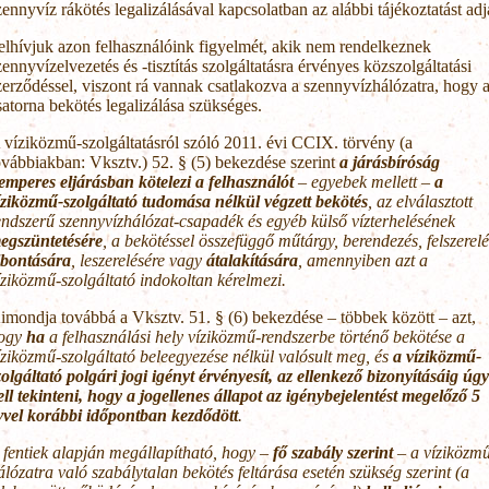
zennyvíz rákötés legalizálásával kapcsolatban az alábbi tájékoztatást adj
elhívjuk azon felhasználóink figyelmét, akik nem rendelkeznek
zennyvízelvezetés és -tisztítás szolgáltatásra érvényes közszolgáltatási
zerződéssel, viszont rá vannak csatlakozva a szennyvízhálózatra, hogy 
satorna bekötés legalizálása szükséges.
 víziközmű-szolgáltatásról szóló 2011. évi CCIX. törvény (a
ovábbiakban: Vksztv.) 52. § (5) bekezdése szerint
a járásbíróság
emperes eljárásban kötelezi a felhasználót
– egyebek mellett –
a
íziközmű-szolgáltató tudomása nélkül végzett bekötés
, az elválasztott
endszerű szennyvízhálózat-csapadék és egyéb külső vízterhelésének
egszüntetésére
, a bekötéssel összefüggő műtárgy, berendezés, felszerelé
lbontására
, leszerelésére vagy
átalakítására
, amennyiben azt a
íziközmű-szolgáltató indokoltan kérelmezi.
imondja továbbá a Vksztv. 51. § (6) bekezdése – többek között – azt,
ogy
ha
a felhasználási hely víziközmű-rendszerbe történő bekötése a
íziközmű-szolgáltató beleegyezése nélkül valósult meg, és
a víziközmű-
zolgáltató polgári jogi igényt érvényesít, az ellenkező bizonyításáig úgy
ell tekinteni, hogy a jogellenes állapot az igénybejelentést megelőző 5
vvel korábbi időpontban kezdődött
.
 fentiek alapján megállapítható, hogy –
fő szabály szerint
– a víziközm
álózatra való szabálytalan bekötés feltárása esetén szükség szerint (a