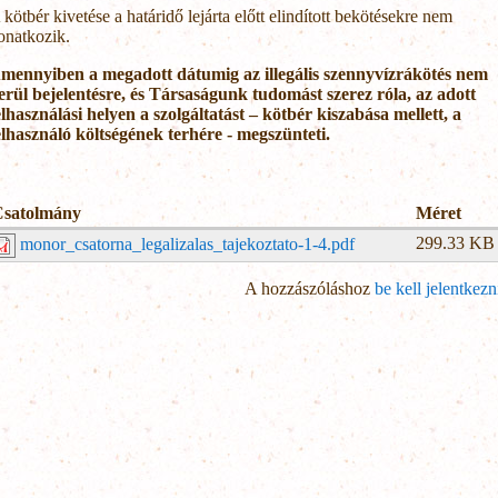
 kötbér kivetése a határidő lejárta előtt elindított bekötésekre nem
onatkozik.
mennyiben a megadott dátumig az illegális szennyvízrákötés nem
erül bejelentésre, és Társaságunk tudomást szerez róla, az adott
elhasználási helyen a szolgáltatást – kötbér kiszabása mellett, a
elhasználó költségének terhére - megszünteti.
Csatolmány
Méret
299.33 KB
monor_csatorna_legalizalas_tajekoztato-1-4.pdf
A hozzászóláshoz
be kell jelentkezn