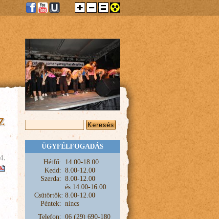
z
KERESÉS ŰRLAP
Keresés
ÜGYFÉLFOGADÁS
4.
Hétfő:
1
4.00-18.00
Kedd:
8.00-12.00
Szerda:
8.00-12.00
és
14.00-16.00
Csütörtök:
8.00-12.00
Péntek:
nincs
Telefon:
06 (29) 690-180