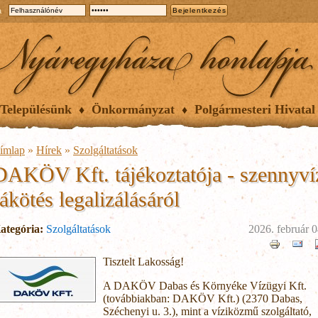
a
Településünk
Önkormányzat
Polgármesteri Hivatal
ímlap
»
Hírek
»
Szolgáltatások
DAKÖV Kft. tájékoztatója - szennyví
rákötés legalizálásáról
ategória:
Szolgáltatások
2026. február 0
Tisztelt Lakosság!
A DAKÖV Dabas és Környéke Vízügyi Kft.
(továbbiakban: DAKÖV Kft.) (2370 Dabas,
Széchenyi u. 3.), mint a víziközmű szolgáltató,