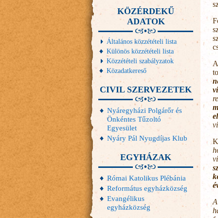
s
KÖZÉRDEKŰ
ADATOK
F
s
s
Általános közzétételi lista
c
Különös közzétételi lista
Közzétételi szabályzatok
A
Közadatkereső
t
n
CIVIL SZERVEZETEK
v
r
m
Nyáregyházi Polgárőr és
e
Önkéntes Tűzoltó
v
Egyesület
Nyáry Pál Nyugdíjas Klub
K
h
EGYHÁZAK
v
s
k
Római Katolikus Plébánia
é
Református egyházközség
Evangélikus
A
egyházközség
h