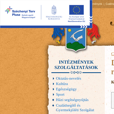
2026.08.08, szombat
Hírek
Események
Galéri
C
INTÉZMÉNYEK
SZOLGÁLTATÁSOK
Oktatás-nevelés
K
Kultúra
Egészségügy
Sport
Házi segítségnyújtás
Családsegítő és
Gyermekjóléti Szolgálat