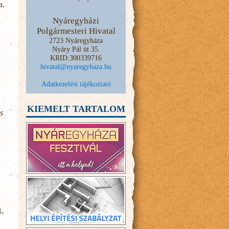
a.
Nyáregyházi
Polgármesteri Hivatal
a
2723 Nyáregyháza
Nyáry Pál út 35.
KRID:300339716
hivatal@nyaregyhaza.hu
Adatkezelési tájékoztató
KIEMELT TARTALOM
s
ű-