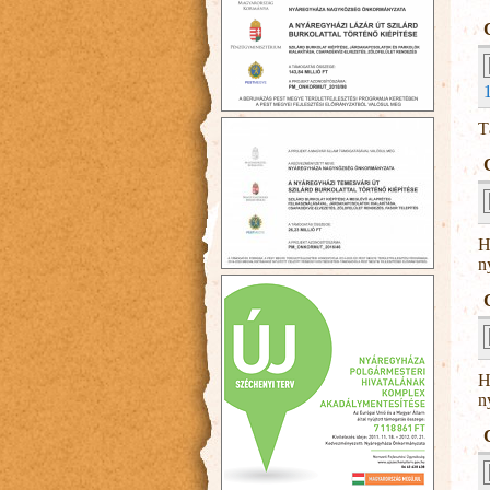
T
H
n
H
n