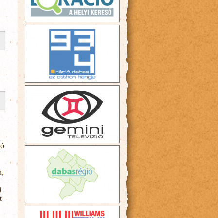
tó
n,
i
t