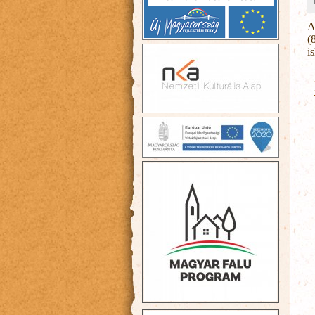
A
(
i