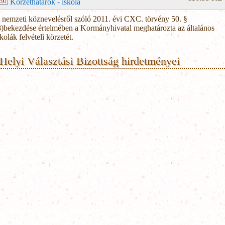
Körzethatárok - iskola
 nemzeti köznevelésről szóló 2011. évi CXC. törvény 50. §
8)bekezdése értelmében a Kormányhivatal meghatározta az általános
skolák felvételi körzetét.
Helyi Választási Bizottság hirdetményei