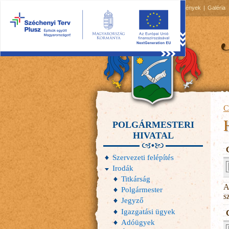
2026.08.07, péntek
Hírek
Események
Galéria
C
POLGÁRMESTERI
HIVATAL
Szervezeti felépítés
Irodák
Titkárság
A
Polgármester
s
Jegyző
Igazgatási ügyek
Adóügyek