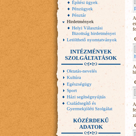
Építési ügyek
Pénzügyek
Pénztár
A
Hirdetmények
e
Helyi Választási
f
Bizottság hirdetményei
Letölthető nyomtatványok
INTÉZMÉNYEK
SZOLGÁLTATÁSOK
A
Oktatás-nevelés
h
Kultúra
Egészségügy
Sport
Házi segítségnyújtás
Családsegítő és
A
Gyermekjóléti Szolgálat
f
z
KÖZÉRDEKŰ
ADATOK