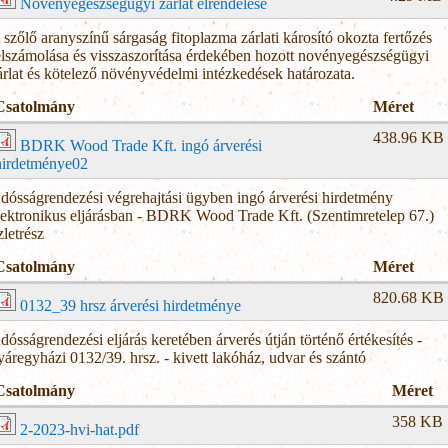
Növényegészségügyi zárlat elrendelése
 szőlő aranyszínű sárgaság fitoplazma zárlati károsító okozta fertőzés
elszámolása és visszaszorítása érdekében hozott novényegészségügyi
árlat és kötelező növényvédelmi intézkedések határozata.
Csatolmány
Méret
438.96 KB
BDRK Wood Trade Kft. ingó árverési
hirdetménye02
dósságrendezési végrehajtási ügyben ingó árverési hirdetmény
lektronikus eljárásban - BDRK Wood Trade Kft. (Szentimretelep 67.)
zletrész
Csatolmány
Méret
820.68 KB
0132_39 hrsz árverési hirdetménye
dósságrendezési eljárás keretében árverés útján történő értékesítés -
yáregyházi 0132/39. hrsz. - kivett lakóház, udvar és szántó
Csatolmány
Méret
358 KB
2-2023-hvi-hat.pdf