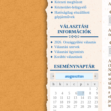
Körzeti megbízott
A
Közterület-felügyelő
Hatóságilag elszállított
gépjárművek
VÁLASZTÁSI
A
INFORMÁCIÓK
ö
2026. Országgyűlési választás
Választási szervek
Választási ügyintézés
Korábbi választások
A
(
ESEMÉNYNAPTÁR
N
t
augusztus
«
»
s
t
h
k
s
c
p
s
v
f
1
2
a
3
4
5
6
7
8
9
e
10
11
12
13
14
15
16
j
17
18
19
20
21
22
23
t
24
25
26
27
28
29
30