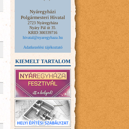
Nyáregyházi
Polgármesteri Hivatal
2723 Nyáregyháza
Nyáry Pál út 35.
KRID:300339716
hivatal@nyaregyhaza.hu
Adatkezelési tájékoztató
KIEMELT TARTALOM