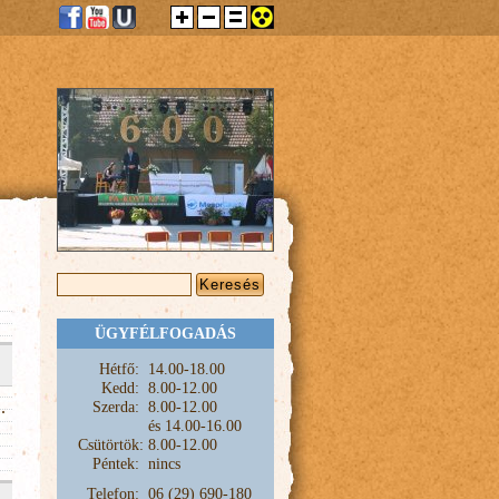
KERESÉS ŰRLAP
Keresés
ÜGYFÉLFOGADÁS
Hétfő:
1
4.00-18.00
Kedd:
8.00-12.00
.
Szerda:
8.00-12.00
és
14.00-16.00
Csütörtök:
8.00-12.00
Péntek:
nincs
Telefon:
06 (29) 690-180