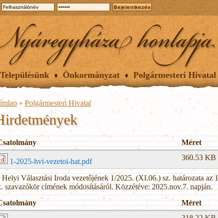
Településünk
Önkormányzat
Polgármesteri Hivatal
ímlap
»
Polgármesteri Hivatal
Hirdetmények
Csatolmány
Méret
360.53 KB
1-2025-hvi-vezetoi-hat.pdf
 Helyi Választási Iroda vezetőjének 1/2025. (XI.06.) sz. határozata az 1
z. szavazókör címének módosításáról. Közzétéve: 2025.nov.7. napján.
Csatolmány
Méret
318.22 KB