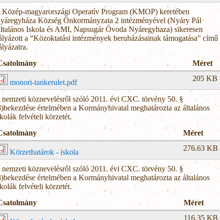
 Közép-magyarországi Operatív Program (KMOP) keretében
yáregyháza Község Önkormányzata 2 intézményével (Nyáry Pál
ltalános Iskola és AMI, Napsugár Óvoda Nyáregyhaza) sikeresen
ályázott a “Közoktatási intézmények beruházásainak támogatása” című
ályázatra.
Csatolmány
Méret
205 KB
monori-tankerulet.pdf
 nemzeti köznevelésről szóló 2011. évi CXC. törvény 50. §
8)bekezdése értelmében a Kormányhivatal meghatározta az általános
skolák felvételi körzetét.
Csatolmány
Méret
276.63 KB
Körzethatárok - iskola
 nemzeti köznevelésről szóló 2011. évi CXC. törvény 50. §
8)bekezdése értelmében a Kormányhivatal meghatározta az általános
skolák felvételi körzetét.
Csatolmány
Méret
116.35 KB