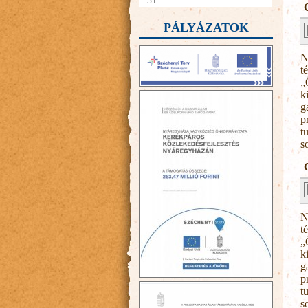
31
PÁLYÁZATOK
N
t
„
k
g
p
t
so
N
t
„
k
g
p
t
so