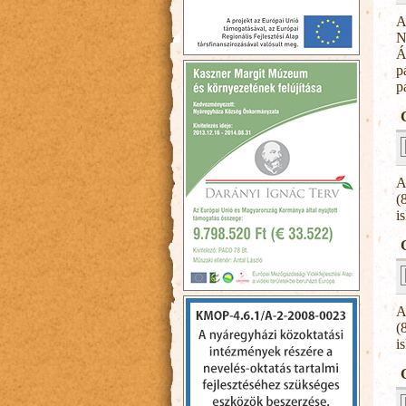
A
N
Á
p
p
A
(
i
A
(
i