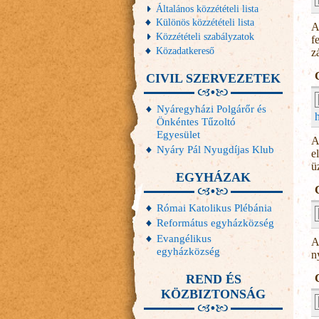
Általános közzétételi lista
Különös közzétételi lista
A
Közzétételi szabályzatok
f
Közadatkereső
z
CIVIL SZERVEZETEK
Nyáregyházi Polgárőr és
Önkéntes Tűzoltó
Egyesület
A
Nyáry Pál Nyugdíjas Klub
e
ü
EGYHÁZAK
Római Katolikus Plébánia
Református egyházközség
Evangélikus
A
egyházközség
n
REND ÉS
KÖZBIZTONSÁG