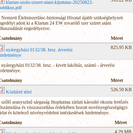
klartan-szolo-szuret-utani-kijuttatas-20250822-
publikus.pdf
 Nemzeti Élelmiszerlánc-biztonsági Hivatal újabb szükséghelyzeti
ngedélyt adott ki a Klartan 24 EW rovarölő szer szüret utáni
elhasználását engedélyezve.
Csatolmány
Méret
825.95 KB
nyáregyházi 0132/38. hrsz. árverési
hirdetménye
 nyáregyházi 0132/38. hrsz. - kivett lakóház, szántó - árverési
irdetménye.
Csatolmány
Méret
526.59 KB
Közhírré tétel
 szőlő aranyszínű sárgaság fitoplazma zárlati károsító okozta fertőzés
elszámolása és visszaszorítása érdekében hozott novényegészségügyi
árlat és kötelező növényvédelmi intézkedések hirdetménye.
Csatolmány
Méret
4.29 MB