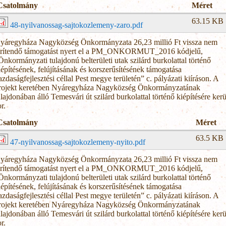
Csatolmány
Méret
63.15 KB
48-nyilvanossag-sajtokozlemeny-zaro.pdf
yáregyháza Nagyközség Önkormányzata 26,23 millió Ft vissza nem
érítendő támogatást nyert el a PM_ONKORMUT_2016 kódjelű,
Önkormányzati tulajdonú belterületi utak szilárd burkolattal történő
iépítésének, felújításának és korszerűsítésének támogatása
azdaságfejlesztési céllal Pest megye területén” c. pályázati kiíráson. A
rojekt keretében Nyáregyháza Nagyközség Önkormányzatának
ulajdonában álló Temesvári út szilárd burkolattal történő kiépítésére kerü
r.
Csatolmány
Méret
63.5 KB
47-nyilvanossag-sajtokozlemeny-nyito.pdf
yáregyháza Nagyközség Önkormányzata 26,23 millió Ft vissza nem
érítendő támogatást nyert el a PM_ONKORMUT_2016 kódjelű,
Önkormányzati tulajdonú belterületi utak szilárd burkolattal történő
iépítésének, felújításának és korszerűsítésének támogatása
azdaságfejlesztési céllal Pest megye területén” c. pályázati kiíráson. A
rojekt keretében Nyáregyháza Nagyközség Önkormányzatának
ulajdonában álló Temesvári út szilárd burkolattal történő kiépítésére kerü
r.