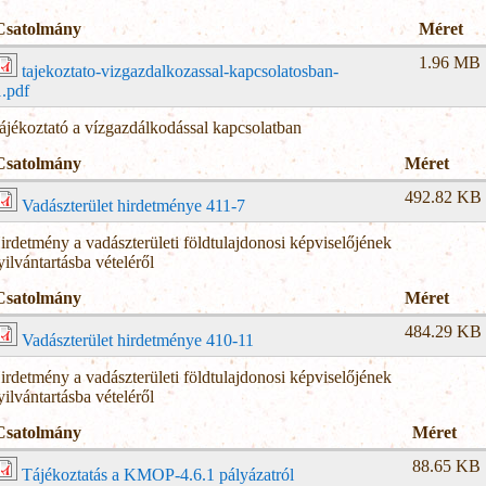
Csatolmány
Méret
1.96 MB
tajekoztato-vizgazdalkozassal-kapcsolatosban-
1.pdf
ájékoztató a vízgazdálkodással kapcsolatban
Csatolmány
Méret
492.82 KB
Vadászterület hirdetménye 411-7
irdetmény a vadászterületi földtulajdonosi képviselőjének
yilvántartásba vételéről
Csatolmány
Méret
484.29 KB
Vadászterület hirdetménye 410-11
irdetmény a vadászterületi földtulajdonosi képviselőjének
yilvántartásba vételéről
Csatolmány
Méret
88.65 KB
Tájékoztatás a KMOP-4.6.1 pályázatról