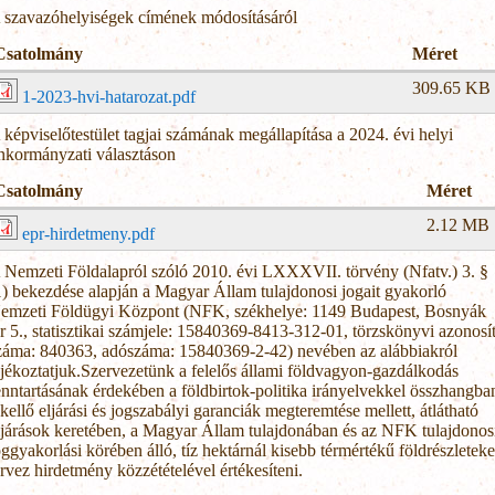
 szavazóhelyiségek címének módosításáról
Csatolmány
Méret
309.65 KB
1-2023-hvi-hatarozat.pdf
 képviselőtestület tagjai számának megállapítása a 2024. évi helyi
nkormányzati választáson
Csatolmány
Méret
2.12 MB
epr-hirdetmeny.pdf
 Nemzeti Földalapról szóló 2010. évi LXXXVII. törvény (Nfatv.) 3. §
1) bekezdése alapján a Magyar Állam tulajdonosi jogait gyakorló
emzeti Földügyi Központ (NFK, székhelye: 1149 Budapest, Bosnyák
ér 5., statisztikai számjele: 15840369-8413-312-01, törzskönyvi azonosí
záma: 840363, adószáma: 15840369-2-42) nevében az alábbiakról
ájékoztatjuk.Szervezetünk a felelős állami földvagyon-gazdálkodás
enntartásának érdekében a földbirtok-politika irányelvekkel összhangba
 kellő eljárási és jogszabályi garanciák megteremtése mellett, átlátható
ljárások keretében, a Magyar Állam tulajdonában és az NFK tulajdonos
oggyakorlási körében álló, tíz hektárnál kisebb térmértékű földrészleteke
ervez hirdetmény közzétételével értékesíteni.