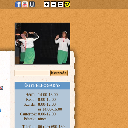
KERESÉS ŰRLAP
Keresés
ÜGYFÉLFOGADÁS
Hétfő:
1
4.00-18.00
Kedd:
8.00-12.00
Szerda:
8.00-12.00
és
14.00-16.00
i
Csütörtök:
8.00-12.00
Péntek:
nincs
Telefon:
06 (29) 690-180