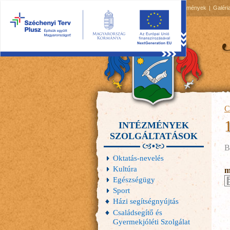
2026.08.08, szombat
Hírek
Események
Galéri
C
INTÉZMÉNYEK
SZOLGÁLTATÁSOK
B
Oktatás-nevelés
Kultúra
m
Egészségügy
Sport
Házi segítségnyújtás
Családsegítő és
Gyermekjóléti Szolgálat