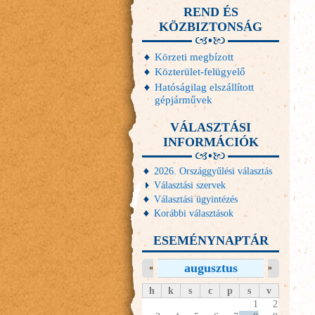
REND ÉS
KÖZBIZTONSÁG
Körzeti megbízott
Közterület-felügyelő
Hatóságilag elszállított
gépjárművek
VÁLASZTÁSI
INFORMÁCIÓK
2026. Országgyűlési választás
Választási szervek
Választási ügyintézés
Korábbi választások
ESEMÉNYNAPTÁR
augusztus
«
»
h
k
s
c
p
s
v
1
2