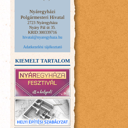
Nyáregyházi
Polgármesteri Hivatal
2723 Nyáregyháza
Nyáry Pál út 35.
KRID:300339716
hivatal@nyaregyhaza.hu
Adatkezelési tájékoztató
KIEMELT TARTALOM