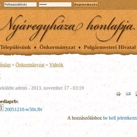
a
Településünk
Önkormányzat
Polgármesteri Hivatal
ímlap
»
Önkormányzat
»
Videók
1
eküldte
admin
- 2013. november 17 - 03:19
ediaprb:
20051210-w50s.flv
A hozzászóláshoz
be kell jelentkezn