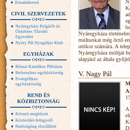
N
Közadatkereső
Ké
CIVIL SZERVEZETEK
a
eg
Nyáregyházi Polgárőr és
he
Önkéntes Tűzoltó
Nyáregyháza történelmé
Egyesület
múltunkat még őrző eml
Nyáry Pál Nyugdíjas Klub
utókor számára. A tele
Nyáregyháza múltját bem
EGYHÁZAK
alapjául az általa gyűjt
Római Katolikus Plébánia
Református egyházközség
V. Nagy Pál
Evangélikus
M
egyházközség
A
REND ÉS
1
KÖZBIZTONSÁG
A 
Körzeti megbízott
el
Közterület-felügyelő
K
Hatóságilag elszállított
Dí