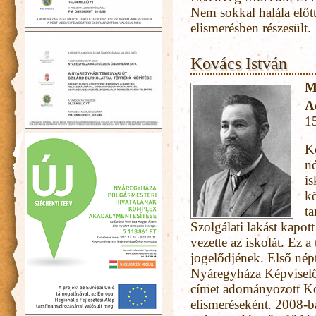
Nem sokkal halála előt
elismerésben részesült.
Kovács István
M
A
1
Ko
né
is
kö
t
Szolgálati lakást kapot
vezette az iskolát. Ez a
jogelődjének. Első nép
Nyáregyháza Képviselő-
címet adományozott Ko
elismeréseként. 2008-ba