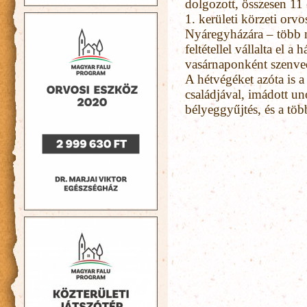
dolgozott, összesen 11
1. kerületi körzeti orvos
Nyáregyházára – több m
feltétellel vállalta el a
vasárnaponként szenve
A hétvégéket azóta is a
családjával, imádott un
bélyeggyűjtés, és a töb