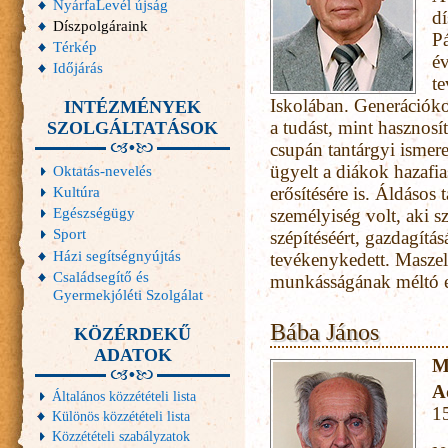
NyárfaLevél újság
d
Díszpolgáraink
Pá
Térkép
é
Időjárás
te
Iskolában. Generációkon
INTÉZMÉNYEK
a tudást, mint hasznosí
SZOLGÁLTATÁSOK
csupán tantárgyi ismer
ügyelt a diákok hazafia
Oktatás-nevelés
Kultúra
erősítésére is. Áldásos 
Egészségügy
személyiség volt, aki s
Sport
szépítéséért, gazdagítás
Házi segítségnyújtás
tevékenykedett. Maszel 
Családsegítő és
munkásságának méltó el
Gyermekjóléti Szolgálat
Bába János
KÖZÉRDEKŰ
ADATOK
M
A
Általános közzétételi lista
1
Különös közzétételi lista
Közzétételi szabályzatok