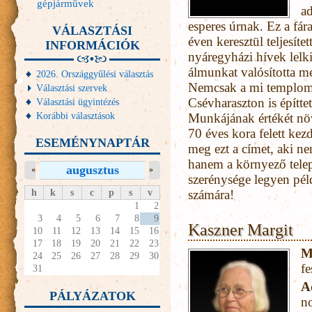
gépjárművek
a
esperes úrnak. Ez a fár
VÁLASZTÁSI
éven keresztül teljesít
INFORMÁCIÓK
nyáregyházi hívek lelk
álmunkat valósította me
2026. Országgyűlési választás
Nemcsak a mi templomu
Választási szervek
Csévharaszton is építt
Választási ügyintézés
Korábbi választások
Munkájának értékét nö
70 éves kora felett ke
ESEMÉNYNAPTÁR
meg ezt a címet, aki n
hanem a környező telep
augusztus
«
»
szerénysége legyen pé
h
k
s
c
p
s
v
számára!
1
2
3
4
5
6
7
8
9
Kaszner Margit
10
11
12
13
14
15
16
17
18
19
20
21
22
23
M
24
25
26
27
28
29
30
f
31
A
PÁLYÁZATOK
n