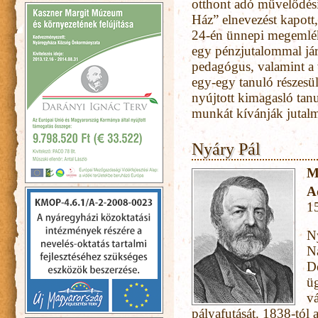
otthont adó művelődés
Ház” elnevezést kapott,
24-én ünnepi megemlék
egy pénzjutalommal járó 
pedagógus, valamint a
egy-egy tanuló részesül
nyújtott kimagasló tan
munkát kívánják jutalm
Nyáry Pál
M
A
1
Ny
N
De
üg
vá
pályafutását. 1838-tól 