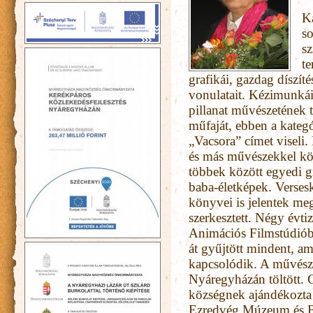
K
so
sz
te
grafikái, gazdag díszít
vonulatait. Kézimunkái
pillanat művészetének te
műfaját, ebben a kategó
„Vacsora” címet viseli
és más művészekkel közö
többek között egyedi gr
baba-életképek. Verseskö
könyvei is jelentek me
szerkesztett. Négy évti
Animációs Filmstúdióba
át gyűjtött mindent, am
kapcsolódik. A művészn
Nyáregyházán töltött.
községnek ajándékozta 
Ezredvég Múzeum és B