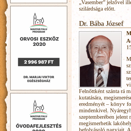
„Vasember” jelzővel il
szilárdsága előtt.
Dr. Bába József
M
A
1
M
sz
sz
te
vi
Felnőttként szánta rá 
kutatására, megismerés
eredményét – könyv fo
mindenkivel. Nyáregyhá
szeptemberében jelent 
megismerhetik lakóhelyü
befolyásoló nagyjait. 