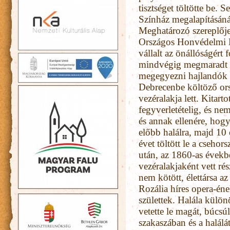
tisztséget töltötte be.
Színház megalapításánál
Meghatározó szereplője
Országos Honvédelmi Bi
vállalt az önállóságért
mindvégig megmaradt a
megegyezni hajlandók 
Debrecenbe költöző or
vezéralakja lett. Kitart
fegyverletételig, és ne
és annak ellenére, hogy
előbb halálra, majd 10 
évet töltött le a cseho
után, az 1860-as évekb
vezéralakjaként vett ré
nem kötött, élettársa a
Rozália híres opera-é
születtek. Halála különö
vetette le magát, búcsú
szakaszában és a halál