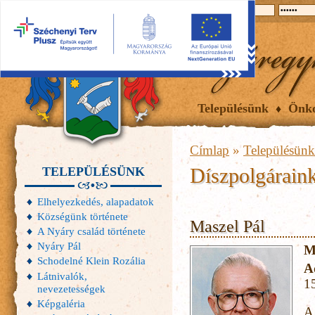
2026.08.09, vasárnap
Hírek
Események
Galéria
Településünk
Önk
Címlap
»
Településünk
Díszpolgárain
TELEPÜLÉSÜNK
Elhelyezkedés, alapadatok
Községünk története
Maszel Pál
A Nyáry család története
Nyáry Pál
M
Schodelné Klein Rozália
A
Látnivalók,
1
nevezetességek
Képgaléria
A