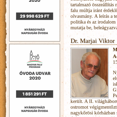
tartalmazó összeállítá
falu múltja iránt érdek
olvasmány. A leírás a tel
politika és az irodalom
mutatja be, beleágyazva
Dr. Marjai Viktor
M
A
1
N
el
is
Gi
P
került. A II. világháb
ostromot végigmentőzte
nagykőrösi kórházban 