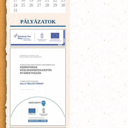
17
18
19
20
21
22
23
24
25
26
27
28
29
30
31
PÁLYÁZATOK