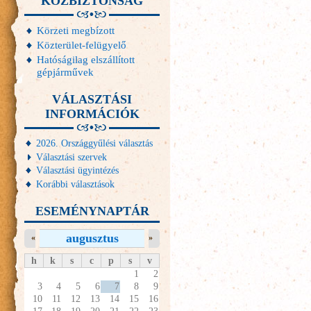
KÖZBIZTONSÁG
Körzeti megbízott
Közterület-felügyelő
Hatóságilag elszállított
gépjárművek
VÁLASZTÁSI
INFORMÁCIÓK
2026. Országgyűlési választás
Választási szervek
Választási ügyintézés
Korábbi választások
ESEMÉNYNAPTÁR
augusztus
«
»
h
k
s
c
p
s
v
1
2
3
4
5
6
7
8
9
10
11
12
13
14
15
16