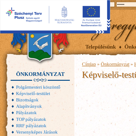
2026.08.07, péntek
Hírek
Események
Galéria
Településünk
Önk
Címlap
»
Önkormányzat
»
Képviselő-testü
ÖNKORMÁNYZAT
Polgármesteri köszöntő
Képviselő-testület
Bizottságok
Alapítványok
Pályázatok
TOP pályázatok
RRF pályázatok
Versenyképes Járások