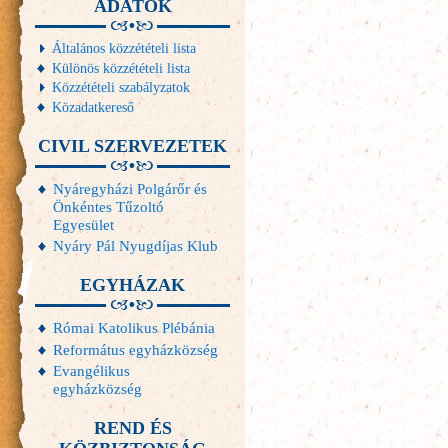
ADATOK
Általános közzétételi lista
Különös közzétételi lista
Közzétételi szabályzatok
Közadatkereső
CIVIL SZERVEZETEK
Nyáregyházi Polgárőr és
Önkéntes Tűzoltó
Egyesület
Nyáry Pál Nyugdíjas Klub
EGYHÁZAK
Római Katolikus Plébánia
Református egyházközség
Evangélikus
egyházközség
REND ÉS