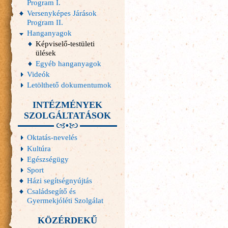
Program I.
Versenyképes Járások
Program II.
Hanganyagok
Képviselő-testületi
ülések
Egyéb hanganyagok
Videók
Letölthető dokumentumok
INTÉZMÉNYEK
SZOLGÁLTATÁSOK
Oktatás-nevelés
Kultúra
Egészségügy
Sport
Házi segítségnyújtás
Családsegítő és
Gyermekjóléti Szolgálat
KÖZÉRDEKŰ