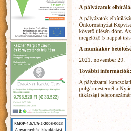
A pályázatok elbírálá
A pályázatok elbírálá
Önkormányzat Képviselő-
követő ülésén dönt. Az 
megelőző 5 nappal írás
A munkakör betöltésé
2021. november 29.
További információk
A pályázattal kapcsola
polgármesternél a Nyár
titkársági telefonszám