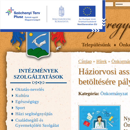
2026.08.06, csütörtök
Hírek
Események
Galéria
Településünk
Önk
Címlap
»
Hírek
»
Önkormán
Háziorvosi as
INTÉZMÉNYEK
SZOLGÁLTATÁSOK
betöltésére pál
Oktatás-nevelés
Kategória:
Önkormányzat
Kultúra
Egészségügy
Sport
Házi segítségnyújtás
Ny
Családsegítő és
Ön
Gyermekjóléti Szolgálat