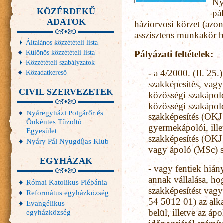
Ny
KÖZÉRDEKŰ
pá
ADATOK
háziorvosi körzet (azo
asszisztens munkakör be
Általános közzétételi lista
Különös közzétételi lista
Pályázati feltételek:
Közzétételi szabályzatok
- a 4/2000. (II. 25.
Közadatkereső
szakképesítés, vagy
CIVIL SZERVEZETEK
közösségi szakápoló
közösségi szakápoló
Nyáregyházi Polgárőr és
szakképesítés (OKJ
Önkéntes Tűzoltó
gyermekápolói, ill
Egyesület
szakképesítés (OKJ
Nyáry Pál Nyugdíjas Klub
vagy ápoló (MSc) s
EGYHÁZAK
- vagy fentiek hián
annak vállalása, ho
Római Katolikus Plébánia
szakképesítést vagy
Református egyházközség
54 5012 01) az alka
Evangélikus
belül, illetve az áp
egyházközség