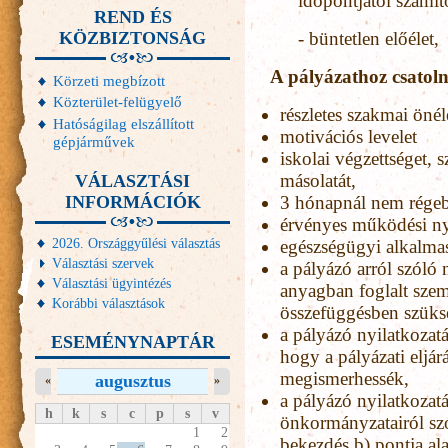
időpontjától számít
REND ÉS
KÖZBIZTONSÁG
- büntetlen előélet,
A pályázathoz csatolni
Körzeti megbízott
Közterület-felügyelő
részletes szakmai önéle
Hatóságilag elszállított
motivációs levelet
gépjárművek
iskolai végzettséget, 
másolatát,
VÁLASZTÁSI
INFORMÁCIÓK
3 hónapnál nem rége
érvényes működési nyi
2026. Országgyűlési választás
egészségügyi alkalmas
Választási szervek
a pályázó arról szóló 
Választási ügyintézés
anyagban foglalt szemé
Korábbi választások
összefüggésben szüksé
a pályázó nyilatkozatá
ESEMÉNYNAPTÁR
hogy a pályázati eljár
megismerhessék,
augusztus
«
»
a pályázó nyilatkozat
h
k
s
c
p
s
v
önkormányzatairól sz
1
2
bekezdés b) pontja ala