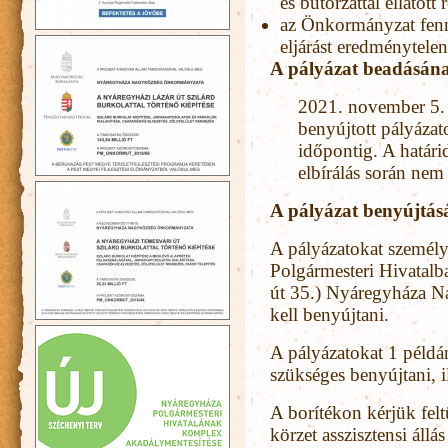
és bútorzattal ellátott
az Önkormányzat fennt
eljárást eredménytele
A pályázat beadásána
2021. november 5. 
benyújtott pályázat
időpontig. A határi
elbírálás során nem
A pályázat benyújtás
A pályázatokat személy
Polgármesteri Hivatal
út 35.) Nyáregyháza N
kell benyújtani.
A pályázatokat 1 példán
szükséges benyújtani, i
A borítékon kérjük feltü
körzet asszisztensi állás