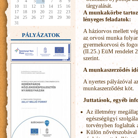
3
4
5
6
7
8
9
tárgyalását.
10
11
12
13
14
15
16
17
18
19
20
21
22
23
A munkakörbe tartozó,
24
25
26
27
28
29
30
lényeges feladatok:
31
A háziorvos mellett vég
PÁLYÁZATOK
az orvosi munka folyama
gyermekorvosi és fogor
(II.25.) EüM rendelet 2
szerint.
A munkaszerződés id
A nyertes pályázóval a
munkaszerződést köt.
Juttatások, egyéb in
Az illetmény megállapí
egészségügyi szolgála
torvényben foglaltak 
Külön nővérszobával r