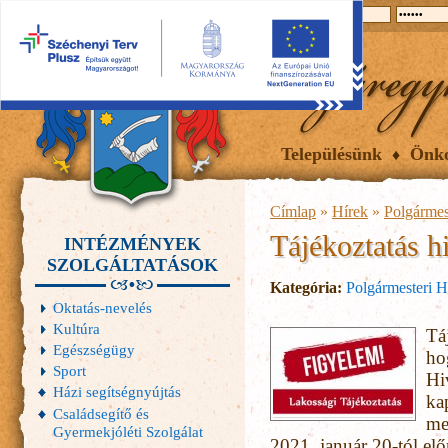
2026.08.09, vasárnap
Hírek
Események
Galéria
Településünk
Önk
Címlap
»
Hírek
»
Polgármes
Tájékoztatás hi
INTÉZMÉNYEK
SZOLGÁLTATÁSOK
Kategória:
Polgármesteri H
Oktatás-nevelés
Kultúra
Tá
Egészségügy
ho
Sport
Hi
Házi segítségnyújtás
ka
Családsegítő és
me
Gyermekjóléti Szolgálat
2021. január 20-tól elő