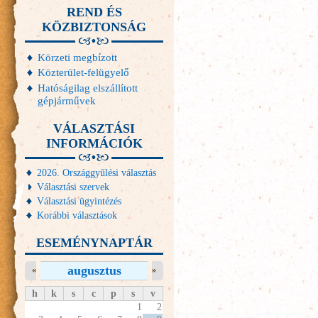
REND ÉS
KÖZBIZTONSÁG
Körzeti megbízott
Közterület-felügyelő
Hatóságilag elszállított
gépjárművek
VÁLASZTÁSI
INFORMÁCIÓK
2026. Országgyűlési választás
Választási szervek
Választási ügyintézés
Korábbi választások
ESEMÉNYNAPTÁR
augusztus
«
»
h
k
s
c
p
s
v
1
2