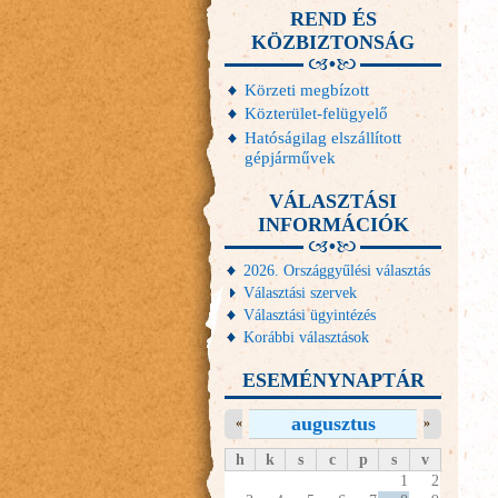
REND ÉS
KÖZBIZTONSÁG
Körzeti megbízott
Közterület-felügyelő
Hatóságilag elszállított
gépjárművek
VÁLASZTÁSI
INFORMÁCIÓK
2026. Országgyűlési választás
Választási szervek
Választási ügyintézés
Korábbi választások
ESEMÉNYNAPTÁR
augusztus
«
»
h
k
s
c
p
s
v
1
2