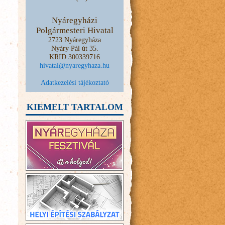
Nyáregyházi
Polgármesteri Hivatal
2723 Nyáregyháza
Nyáry Pál út 35.
KRID:300339716
hivatal@nyaregyhaza.hu
Adatkezelési tájékoztató
KIEMELT TARTALOM