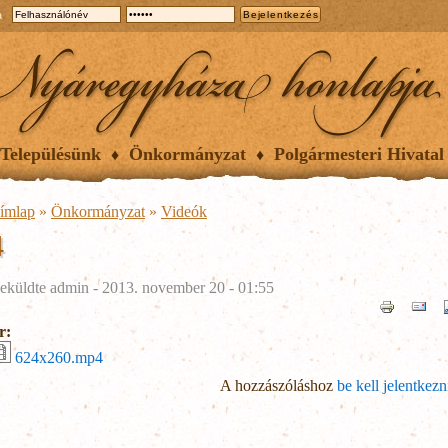
a
Településünk
Önkormányzat
Polgármesteri Hivatal
ímlap
»
Önkormányzat
»
Videók
4
eküldte
admin
- 2013. november 20 - 01:55
fr:
624x260.mp4
A hozzászóláshoz
be kell jelentkezn