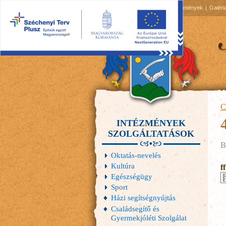
2026.08.08, szombat
Hírek
Események
Galéri
C
INTÉZMÉNYEK
SZOLGÁLTATÁSOK
B
Oktatás-nevelés
Kultúra
f
Egészségügy
Sport
Házi segítségnyújtás
Családsegítő és
Gyermekjóléti Szolgálat