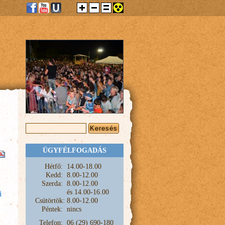
KERESÉS ŰRLAP
Keresés
ÜGYFÉLFOGADÁS
Hétfő:
1
4.00-18.00
Kedd:
8.00-12.00
Szerda:
8.00-12.00
és
14.00-16.00
i
Csütörtök:
8.00-12.00
Péntek:
nincs
Telefon:
06 (29) 690-180