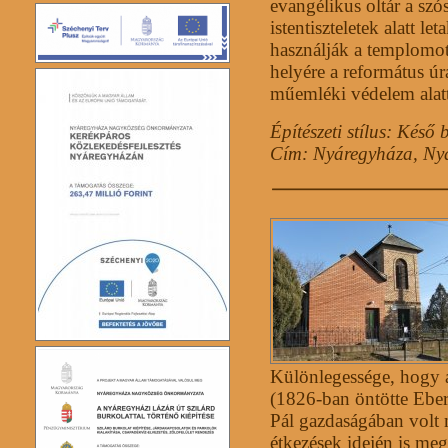
evangélikus oltár a szós
istentiszteletek alatt l
használják a templomot,
helyére a református úr
műemléki védelem alatt
Építészeti stílus: Késő 
Cím: Nyáregyháza, Nyá
Különlegessége, hogy 
(1826-ban öntötte Eber
Pál gazdaságában volt 
étkezések idején is meg