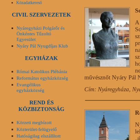
Közadatkereső
S
CIVIL SZERVEZETEK
A 
Nyáregyházi Polgárőr és
S
Önkéntes Tűzoltó
s
Egyesület
p
Nyáry Pál Nyugdíjas Klub
na
sz
EGYHÁZAK
ho
n
Római Katolikus Plébánia
művésznőt Nyáry Pál Ny
Református egyházközség
Evangélikus
Cím: Nyáregyháza, Nyá
egyházközség
REND ÉS
KÖZBIZTONSÁG
R
Körzeti megbízott
N
Közterület-felügyelő
le
Hatóságilag elszállított
„ú