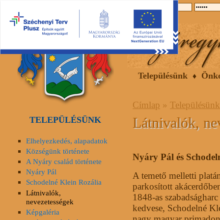
2026.08.06, csütörtök
Hírek
Események
Galéria
Településünk
Önk
Címlap
»
Településünk
Látnivalók, ne
TELEPÜLÉSÜNK
Elhelyezkedés, alapadatok
Községünk története
Nyáry Pál és Schodeln
A Nyáry család története
Nyáry Pál
A temető melletti platá
Schodelné Klein Rozália
parkosított akácerdőben
Látnivalók,
1848-as szabadságharc 
nevezetességek
kedvese, Schodelné Kle
Képgaléria
nagy magyar primadonn