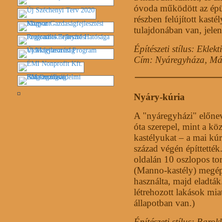
óvoda működött az épü
részben felújított kasté
tulajdonában van, jele
Építészeti stílus: Eklekt
Cím: Nyáregyháza, Máty
Nyáry-kúria
A "nyáregyházi" előnev
óta szerepel, mint a kö
kastélyukat – a mai kúr
század végén építtetté
oldalán 10 oszlopos tor
(Manno-kastély) megépü
használta, majd eladták
létrehozott lakások miat
állapotban van.)
Építészeti stílus: Barok