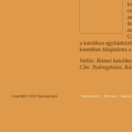
k
cs
a
f
me
C
a katolikus egyházközö
keretében felajánlotta 
Vallás: Római katoliku
Cím: Nyáregyháza,
Kár
Copyright © 2012 Nyaregyhaza
Impresszum
Site map
Kapcsol