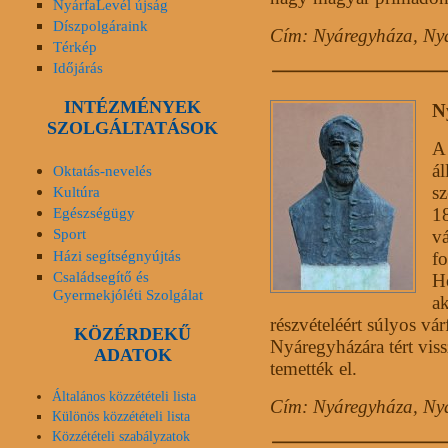
NyárfaLevél újság
Díszpolgáraink
Cím: Nyáregyháza, Ny
Térkép
Időjárás
INTÉZMÉNYEK
N
SZOLGÁLTATÁSOK
A 
ál
Oktatás-nevelés
s
Kultúra
Egészségügy
18
Sport
vá
Házi segítségnyújtás
fo
Családsegítő és
H
Gyermekjóléti Szolgálat
ak
részvételéért súlyos vá
KÖZÉRDEKŰ
Nyáregyházára tért vissz
ADATOK
temették el.
Általános közzétételi lista
Cím: Nyáregyháza, Nyá
Különös közzétételi lista
Közzétételi szabályzatok