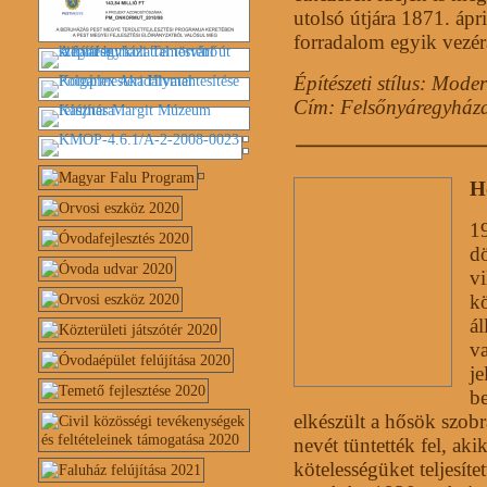
utolsó útjára 1871. ápr
forradalom egyik vezéra
Építészeti stílus: Mode
Cím: Felsőnyáregyháza
H
19
dö
vi
k
ál
va
je
be
elkészült a hősök szob
nevét tüntették fel, ak
kötelességüket teljesít