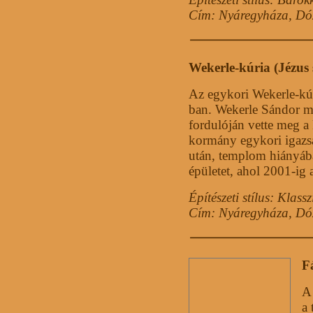
Cím: Nyáregyháza, Dóz
Wekerle-kúria (Jézus 
Az egykori Wekerle-kúri
ban. Wekerle Sándor m
fordulóján vette meg a 
kormány egykori igazsá
után, templom hiányáb
épületet, ahol 2001-ig a
Építészeti stílus: Klassz
Cím: Nyáregyháza, Dóz
F
A
a 