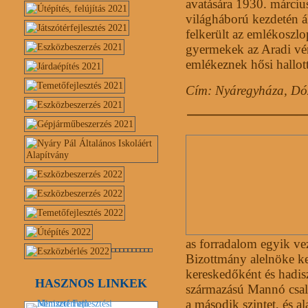
avatására 1930. márciu
világháború kezdetén áld
felkerült az emlékoszl
gyermekek az Aradi vé
emlékeznek hősi hallott
Cím: Nyáregyháza, Dó
as forradalom egyik v
Bizottmány alelnöke ke
kereskedőként és hadis
HASZNOS LINKEK
származású Mannó csal
a második szintet, és al