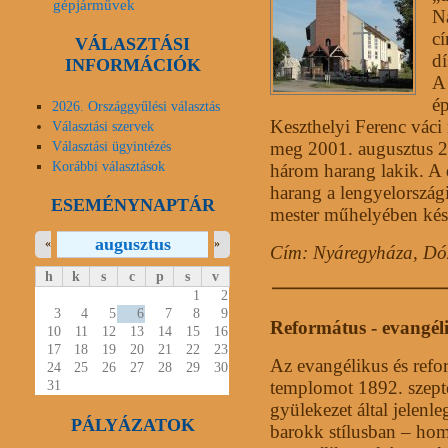
gépjárművek
N
cí
VÁLASZTÁSI
dí
INFORMÁCIÓK
A 
ép
2026. Országgyűlési választás
Keszthelyi Ferenc váci 
Választási szervek
Választási ügyintézés
meg 2001. augusztus 2
Korábbi választások
három harang lakik. A 
harang a lengyelország
ESEMÉNYNAPTÁR
mester műhelyében kés
augusztus
«
»
Cím: Nyáregyháza, Dóz
h
k
s
c
p
s
v
1
2
3
4
5
6
7
8
9
Református - evangé
10
11
12
13
14
15
16
17
18
19
20
21
22
23
Az evangélikus és refor
24
25
26
27
28
29
30
31
templomot 1892. szepte
gyülekezet által jelenl
PÁLYÁZATOK
barokk stílusban – homl