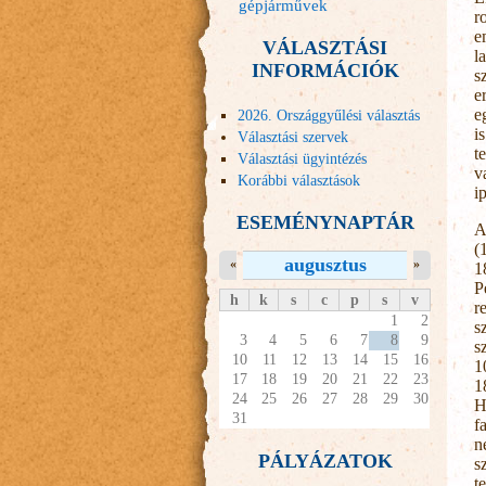
gépjárművek
r
e
VÁLASZTÁSI
l
INFORMÁCIÓK
s
e
e
2026. Országgyűlési választás
i
Választási szervek
t
Választási ügyintézés
v
Korábbi választások
i
ESEMÉNYNAPTÁR
A
(
augusztus
«
»
1
P
h
k
s
c
p
s
v
r
1
2
s
3
4
5
6
7
8
9
s
10
11
12
13
14
15
16
1
17
18
19
20
21
22
23
1
24
25
26
27
28
29
30
H
31
f
n
PÁLYÁZATOK
s
t