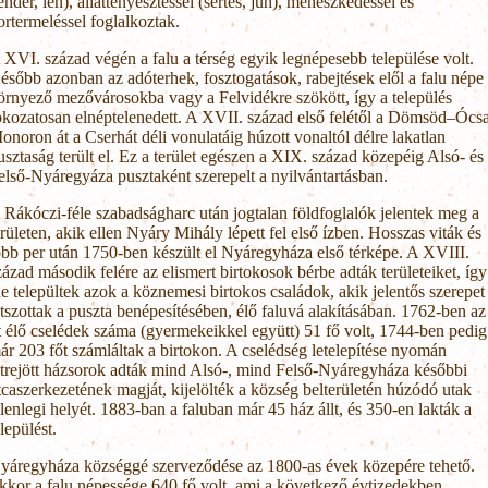
ender, len), állattenyésztéssel (sertés, juh), méhészkedéssel és
ortermeléssel foglalkoztak.
 XVI. század végén a falu a térség egyik legnépesebb települése volt.
ésőbb azonban az adóterhek, fosztogatások, rabejtések elől a falu népe
örnyező mezővárosokba vagy a Felvidékre szökött, így a település
okozatosan elnéptelenedett. A XVII. század első felétől a Dömsöd–Ócs
onoron át a Cserhát déli vonulatáig húzott vonaltól délre lakatlan
usztaság terült el. Ez a terület egészen a XIX. század közepéig Alsó- és
első-Nyáregyáza pusztaként szerepelt a nyilvántartásban.
 Rákóczi-féle szabadságharc után jogtalan földfoglalók jelentek meg a
erületen, akik ellen Nyáry Mihály lépett fel első ízben. Hosszas viták és
öbb per után 1750-ben készült el Nyáregyháza első térképe. A XVIII.
zázad második felére az elismert birtokosok bérbe adták területeiket, így
de települtek azok a köznemesi birtokos családok, akik jelentős szerepet
átszottak a puszta benépesítésében, élő faluvá alakításában. 1762-ben az
tt élő cselédek száma (gyermekeikkel együtt) 51 fő volt, 1744-ben pedig
ár 203 főt számláltak a birtokon. A cselédség letelepítése nyomán
étrejött házsorok adták mind Alsó-, mind Felső-Nyáregyháza későbbi
tcaszerkezetének magját, kijelölték a község belterületén húzódó utak
elenlegi helyét. 1883-ban a faluban már 45 ház állt, és 350-en lakták a
elepülést.
yáregyháza községgé szerveződése az 1800-as évek közepére tehető.
kkor a falu népessége 640 fő volt, ami a következő évtizedekben