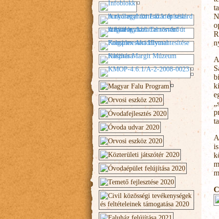
t
N
o
R
n
A
S
b
k
e
„
p
t
A
i
k
m
m
C