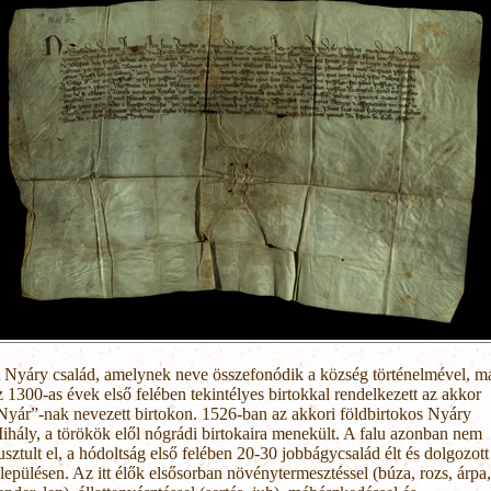
 Nyáry család, amelynek neve összefonódik a község történelmével, m
z 1300-as évek első felében tekintélyes birtokkal rendelkezett az akkor
Nyár”-nak nevezett birtokon. 1526-ban az akkori földbirtokos Nyáry
ihály, a törökök elől nógrádi birtokaira menekült. A falu azonban nem
usztult el, a hódoltság első felében 20-30 jobbágycsalád élt és dolgozott
elepülésen. Az itt élők elsősorban növénytermesztéssel (búza, rozs, árpa,