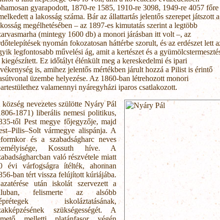
ohamosan gyarapodott, 1870-re 1585, 1910-re 3098, 1949-re 4057 főre
melkedett a lakosság száma. Bár az állattartás jelentős szerepet játszott a
akosság megélhetésében – az 1897-es kimutatás szerint a legtöbb
zarvasmarha (mintegy 1600 db) a monori járásban itt volt –, az
rdőtelepítések nyomán fokozatosan háttérbe szorult, és az erdészet lett a
gyik legfontosabb művelési ág, amit a kertészet és a gyümölcstermeszté
s kiegészített. Ez időtályt élénkült meg a kereskedelmi és ipari
evékenység is, amihez jelentős mértékben járult hozzá a Pilist is érintő
asútvonal üzembe helyezése. Az 1860-ban létrehozott monori
partestülethez valamennyi nyáregyházi iparos csatlakozott.
 község nevezetes szülötte Nyáry Pál
1806-1871) liberális nemesi politikus,
835-től Pest megye főjegyzője, majd
est–Pilis–Solt vármegye alispánja. A
eformkor és a szabadságharc neves
zemélyisége, Kossuth híve. A
zabadságharcban való részvétele miatt
0 évi várfogságra ítélték, ahonnan
856-ban tért vissza felújított kúriájába.
azatérése után iskolát szervezett a
aluban, felismerte az alsóbb
éprétegek iskoláztatásának,
zakképzésének szükségességét. A
emető melletti platánfasor végén