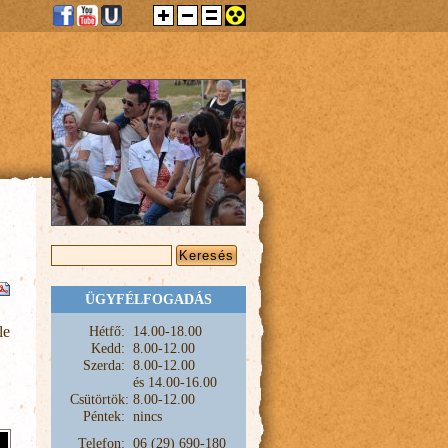
KERESÉS ŰRLAP
Keresés
ÜGYFÉLFOGADÁS
Hétfő:
1
4.00-18.00
le
Kedd:
8.00-12.00
Szerda:
8.00-12.00
és
14.00-16.00
Csütörtök:
8.00-12.00
Péntek:
nincs
Telefon:
06 (29) 690-180