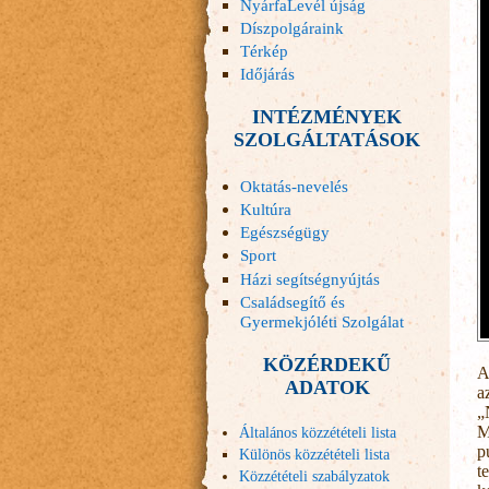
NyárfaLevél újság
Díszpolgáraink
Térkép
Időjárás
INTÉZMÉNYEK
SZOLGÁLTATÁSOK
Oktatás-nevelés
Kultúra
Egészségügy
Sport
Házi segítségnyújtás
Családsegítő és
Gyermekjóléti Szolgálat
KÖZÉRDEKŰ
A
ADATOK
a
„
M
Általános közzétételi lista
p
Különös közzétételi lista
t
Közzétételi szabályzatok