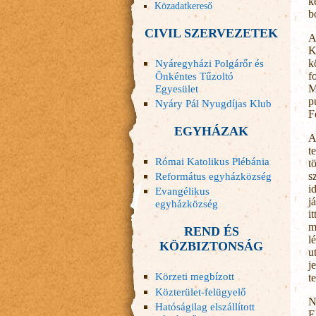
k
Közadatkereső
b
CIVIL SZERVEZETEK
A
K
Nyáregyházi Polgárőr és
k
Önkéntes Tűzoltó
f
Egyesület
M
p
Nyáry Pál Nyugdíjas Klub
F
EGYHÁZAK
A
t
Római Katolikus Plébánia
t
Református egyházközség
s
i
Evangélikus
j
egyházközség
i
m
REND ÉS
l
KÖZBIZTONSÁG
u
j
Körzeti megbízott
t
Közterület-felügyelő
N
Hatóságilag elszállított
E