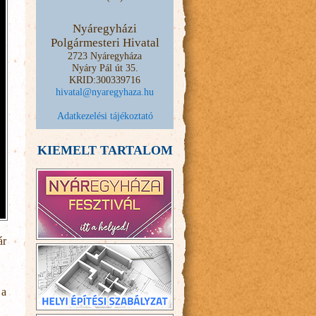
Nyáregyházi
Polgármesteri Hivatal
2723 Nyáregyháza
Nyáry Pál út 35.
KRID:300339716
hivatal@nyaregyhaza.hu
Adatkezelési tájékoztató
KIEMELT TARTALOM
ár
 a