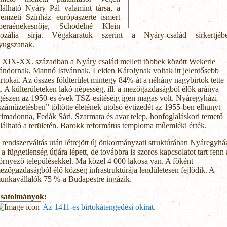
alálható Nyáry Pál valamint társa, a
emzeti Színház európaszerte ismert
peraénekesnője, Schodelné Klein
ozália sírja. Végakaratuk szerint a Nyáry-család sírkertjéb
yugszanak.
 XIX-XX. században a Nyáry család mellett többek között Wekerle
ándornak, Mannó Istvánnak, Leiden Károlynak voltak itt jelentősebb
irtokai. Az összes földterület mintegy 84%-át a néhány nagybirtok tette
i. A külterületeken lakó népesség, ill. a mezőgazdaságból élők aránya
gészen az 1950-es évek TSZ-esítéséig igen magas volt. Nyáregyházi
száműzetésben” töltötte életének utolsó évtizedét az 1955-ben elhunyt
rimadonna, Fedák Sári. Szarmata és avar telep, honfoglaláskori temető
alálható a területén. Barokk református temploma műemléki érték.
 rendszerváltás után létrejött új önkormányzati struktúrában Nyáregyhá
s a függetlenség útjára lépett, de továbbra is szoros kapcsolatot tart fenn 
örnyező településekkel. Ma közel 4 000 lakosa van. A főként
ezőgazdaságból élő község infrastruktúrája lendületesen fejlődik. A
unkavállalók 75 %-a Budapestre ingázik.
satolmányok:
Az 1411-es birtokátengedési okirat.