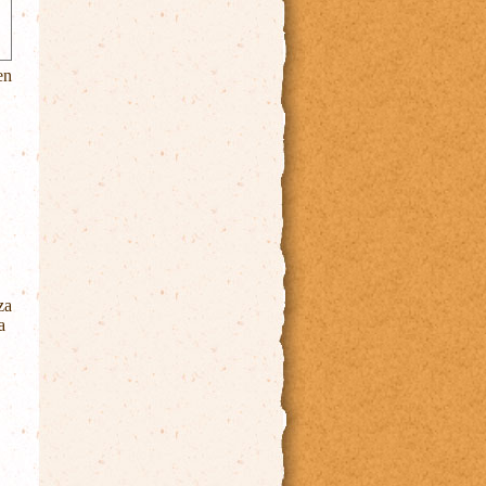
en
za
a