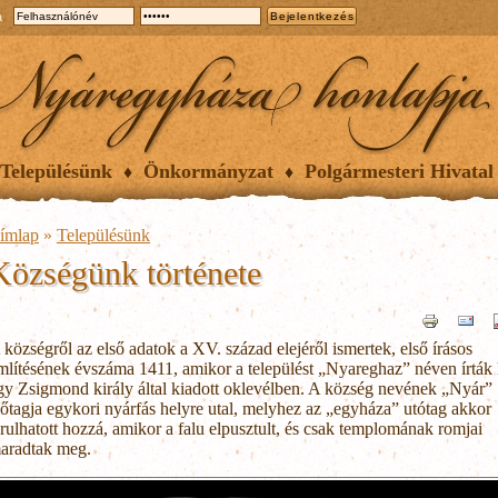
a
Településünk
Önkormányzat
Polgármesteri Hivatal
ímlap
»
Településünk
Községünk története
 községről az első adatok a XV. század elejéről ismertek, első írásos
mlítésének évszáma 1411, amikor a települést „Nyareghaz” néven írták 
gy Zsigmond király által kiadott oklevélben. A község nevének „Nyár”
lőtagja egykori nyárfás helyre utal, melyhez az „egyháza” utótag akkor
árulhatott hozzá, amikor a falu elpusztult, és csak templomának romjai
aradtak meg.