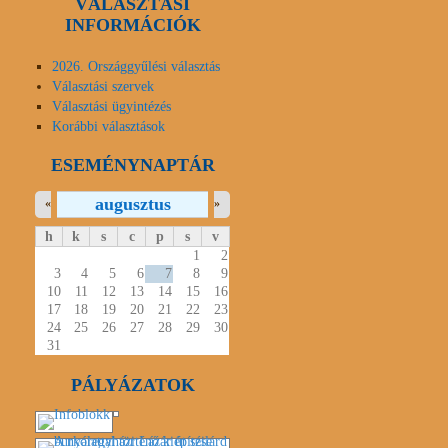
VÁLASZTÁSI
INFORMÁCIÓK
2026. Országgyűlési választás
Választási szervek
Választási ügyintézés
Korábbi választások
ESEMÉNYNAPTÁR
augusztus
«
»
h
k
s
c
p
s
v
1
2
3
4
5
6
7
8
9
10
11
12
13
14
15
16
17
18
19
20
21
22
23
24
25
26
27
28
29
30
31
PÁLYÁZATOK