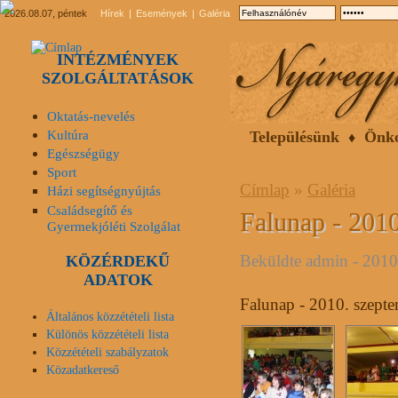
2026.08.07, péntek
Hírek
Események
Galéria
INTÉZMÉNYEK
SZOLGÁLTATÁSOK
Oktatás-nevelés
Kultúra
Településünk
Önk
Egészségügy
Sport
Címlap
»
Galéria
Házi segítségnyújtás
Családsegítő és
Falunap - 201
Gyermekjóléti Szolgálat
Beküldte
admin
- 2010
KÖZÉRDEKŰ
ADATOK
Falunap - 2010. szepte
Általános közzétételi lista
Különös közzétételi lista
Közzétételi szabályzatok
Közadatkereső