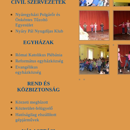
CIVIL SZERVEZETEK
Nyáregyházi Polgárőr és
Önkéntes Tűzoltó
Egyesület
Nyáry Pál Nyugdíjas Klub
EGYHÁZAK
Római Katolikus Plébánia
Református egyházközség
Evangélikus
egyházközség
REND ÉS
KÖZBIZTONSÁG
Körzeti megbízott
Közterület-felügyelő
Hatóságilag elszállított
gépjárművek