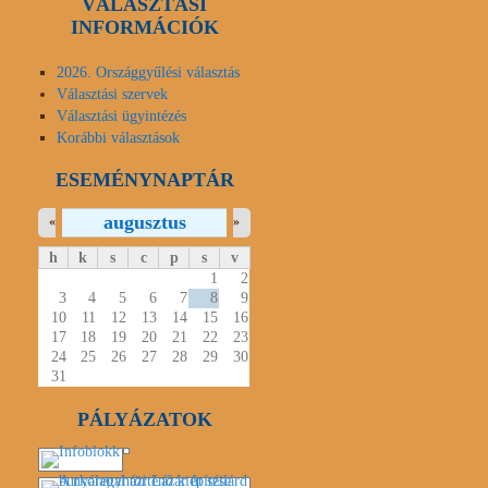
VÁLASZTÁSI
INFORMÁCIÓK
2026. Országgyűlési választás
Választási szervek
Választási ügyintézés
Korábbi választások
ESEMÉNYNAPTÁR
augusztus
«
»
h
k
s
c
p
s
v
1
2
3
4
5
6
7
8
9
10
11
12
13
14
15
16
17
18
19
20
21
22
23
24
25
26
27
28
29
30
31
PÁLYÁZATOK