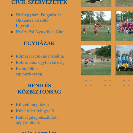
CIVIL SZERVEZETEK
Nyáregyházi Polgárőr és
Önkéntes Tűzoltó
Egyesület
Nyáry Pál Nyugdíjas Klub
EGYHÁZAK
Római Katolikus Plébánia
Református egyházközség
Evangélikus
egyházközség
REND ÉS
KÖZBIZTONSÁG
Körzeti megbízott
Közterület-felügyelő
Hatóságilag elszállított
gépjárművek