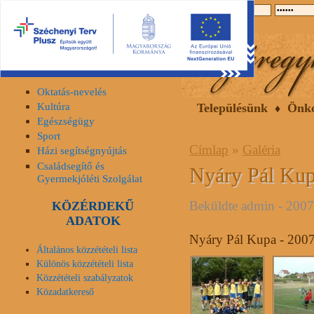
2026.08.08, szombat
Hírek
Események
Galéria
INTÉZMÉNYEK
SZOLGÁLTATÁSOK
Oktatás-nevelés
Kultúra
Településünk
Önk
Egészségügy
Sport
Címlap
»
Galéria
Házi segítségnyújtás
Családsegítő és
Nyáry Pál Kup
Gyermekjóléti Szolgálat
Beküldte
admin
- 2007.
KÖZÉRDEKŰ
ADATOK
Nyáry Pál Kupa - 200
Általános közzétételi lista
Különös közzétételi lista
Közzétételi szabályzatok
Közadatkereső