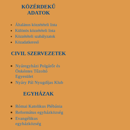
KÖZÉRDEKŰ
ADATOK
Általános közzétételi lista
Különös közzétételi lista
Közzétételi szabályzatok
Közadatkereső
CIVIL SZERVEZETEK
Nyáregyházi Polgárőr és
Önkéntes Tűzoltó
Egyesület
Nyáry Pál Nyugdíjas Klub
EGYHÁZAK
Római Katolikus Plébánia
Református egyházközség
Evangélikus
egyházközség