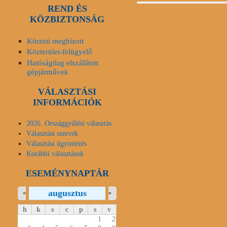
REND ÉS
KÖZBIZTONSÁG
Körzeti megbízott
Közterület-felügyelő
Hatóságilag elszállított
gépjárművek
VÁLASZTÁSI
INFORMÁCIÓK
2026. Országgyűlési választás
Választási szervek
Választási ügyintézés
Korábbi választások
ESEMÉNYNAPTÁR
augusztus
«
»
h
k
s
c
p
s
v
1
2