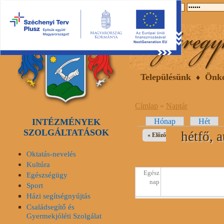
2026.08.10, hétfő
Hírek
Események
Galéria
Településünk
Önk
Címlap
»
Naptár
INTÉZMÉNYEK
Elsődleges fülek
Hónap
Hét
SZOLGÁLTATÁSOK
hétfő, 
« Előző
Oktatás-nevelés
Kultúra
Egész
Egészségügy
nap
Sport
Házi segítségnyújtás
Családsegítő és
Gyermekjóléti Szolgálat