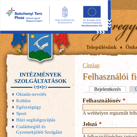
2026.08.10, hétfő
Hírek
Események
Galéria
Településünk
Önk
Címlap
Felhasználói f
INTÉZMÉNYEK
SZOLGÁLTATÁSOK
Elsődleges fülek
Bejelentkezés
(aktív fü
Ú
Oktatás-nevelés
Felhasználónév
*
Kultúra
Egészségügy
A webhelyen regisztrált fel
Sport
Házi segítségnyújtás
Jelszó
*
Családsegítő és
Gyermekjóléti Szolgálat
A felhasználónévhez tartozó 