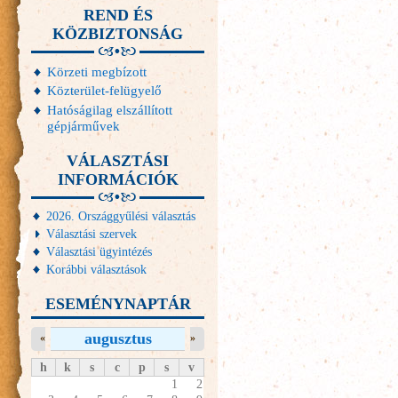
REND ÉS
KÖZBIZTONSÁG
Körzeti megbízott
Közterület-felügyelő
Hatóságilag elszállított
gépjárművek
VÁLASZTÁSI
INFORMÁCIÓK
2026. Országgyűlési választás
Választási szervek
Választási ügyintézés
Korábbi választások
ESEMÉNYNAPTÁR
augusztus
«
»
h
k
s
c
p
s
v
1
2