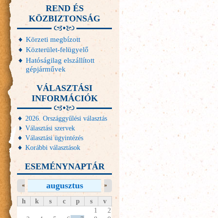
REND ÉS
KÖZBIZTONSÁG
Körzeti megbízott
Közterület-felügyelő
Hatóságilag elszállított
gépjárművek
VÁLASZTÁSI
INFORMÁCIÓK
2026. Országgyűlési választás
Választási szervek
Választási ügyintézés
Korábbi választások
ESEMÉNYNAPTÁR
augusztus
«
»
h
k
s
c
p
s
v
1
2