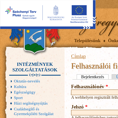
2026.08.07, péntek
Hírek
Események
Galéria
Településünk
Önk
Címlap
Felhasználói f
INTÉZMÉNYEK
SZOLGÁLTATÁSOK
Elsődleges fülek
Bejelentkezés
(aktív fü
Ú
Oktatás-nevelés
Felhasználónév
*
Kultúra
Egészségügy
A webhelyen regisztrált fel
Sport
Házi segítségnyújtás
Jelszó
*
Családsegítő és
Gyermekjóléti Szolgálat
A felhasználónévhez tartozó 