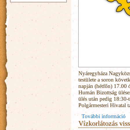
Nyáregyháza Nagyközs
testülete a soron követ
napján (hétfőn) 17.00 órá
Humán Bizottság ülésez
ülés után pedig 18:30-t
Polgármesteri Hivatal 
További információ
Vízkorlátozás vis