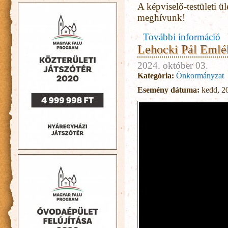
A képviselő-testületi ül
meghívunk!
További információ
Lehocki Pál Emlék
2024. október 03.
Kategória:
Önkormányzat
Esemény dátuma:
kedd, 20