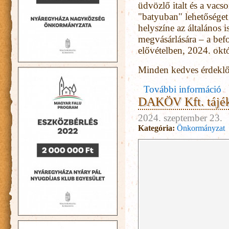
üdvözlő italt és a vacs
"batyuban" lehetőséget 
helyszíne az általános 
megvásárlására – a bef
elővételben, 2024. okt
Minden kedves érdeklőd
További információ
DAKÖV Kft. tájék
2024. szeptember 23.
Kategória:
Önkormányzat