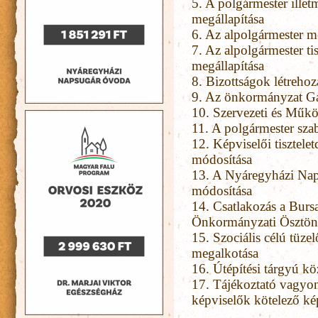
5. A polgármester illet
megállapítása
6. Az alpolgármester me
7. Az alpolgármester tis
megállapítása
8. Bizottságok létrehoz
9. Az önkormányzat Ga
10. Szervezeti és Működ
11. A polgármester sza
12. Képviselői tisztelet
módosítása
13. A Nyáregyházi Nap
módosítása
14. Csatlakozás a Burs
Önkormányzati Ösztönd
15. Szociális célú tüze
megalkotása
16. Útépítési tárgyú kö
17. Tájékoztató vagyonn
képviselők kötelező ké