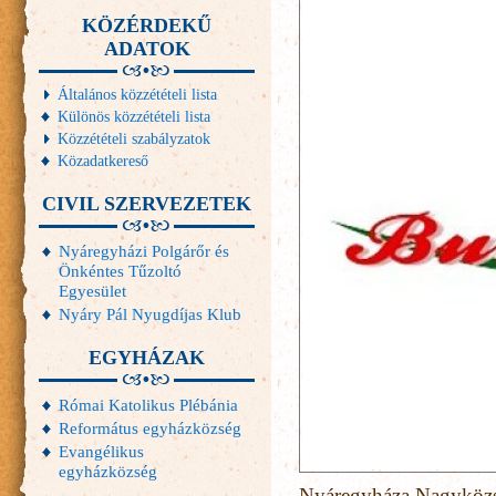
KÖZÉRDEKŰ
ADATOK
Általános közzétételi lista
Különös közzétételi lista
Közzétételi szabályzatok
Közadatkereső
CIVIL SZERVEZETEK
Nyáregyházi Polgárőr és
Önkéntes Tűzoltó
Egyesület
Nyáry Pál Nyugdíjas Klub
EGYHÁZAK
Római Katolikus Plébánia
Református egyházközség
Evangélikus
egyházközség
Nyáregyháza Nagyközsé