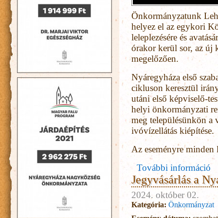
Önkormányzatunk Lehocz
helyez el az egykori K
leleplezésére és avatás
órakor kerül sor, az új 
megelőzően.
Nyáregyháza első szaba
cikluson keresztül irány
utáni első képviselő-te
helyi önkormányzati re
meg településünkön a ve
ivóvízellátás kiépítése.
Az eseményre minden la
További információ
Jegyvásárlás a Ny
2024. október 02.
Kategória:
Önkormányzat