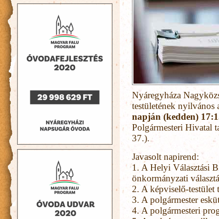
Nyáregyháza Nagyközs
testületének nyilvános 
napján (kedden) 17:1
Polgármesteri Hivatal 
37.).
Javasolt napirend:
1. A Helyi Választási Bi
önkormányzati választ
2. A képviselő-testület 
3. A polgármester esküt
4. A polgármesteri pro