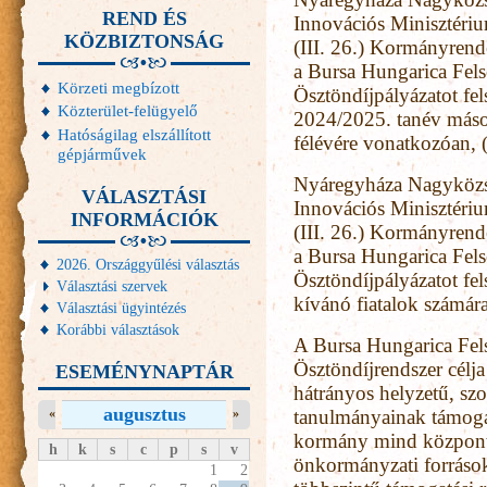
REND ÉS
Innovációs Minisztéri
KÖZBIZTONSÁG
(III. 26.) Kormányrende
a Bursa Hungarica Fel
Körzeti megbízott
Ösztöndíjpályázatot fel
Közterület-felügyelő
2024/2025. tanév máso
Hatóságilag elszállított
félévére vonatkozóan, (
gépjárművek
Nyáregyháza Nagyközsé
VÁLASZTÁSI
Innovációs Minisztéri
INFORMÁCIÓK
(III. 26.) Kormányrende
a Bursa Hungarica Fel
2026. Országgyűlési választás
Ösztöndíjpályázatot fe
Választási szervek
kívánó fiatalok számára,
Választási ügyintézés
Korábbi választások
A Bursa Hungarica Fel
Ösztöndíjrendszer célja
ESEMÉNYNAPTÁR
hátrányos helyzetű, szo
augusztus
«
»
tanulmányainak támogat
kormány mind központi
h
k
s
c
p
s
v
önkormányzati források
1
2