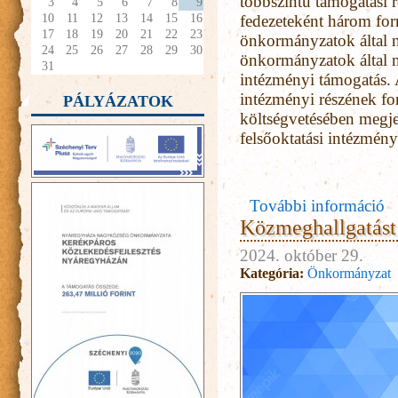
többszintű támogatási 
3
4
5
6
7
8
9
10
11
12
13
14
15
16
fedezeteként három forrá
17
18
19
20
21
22
23
önkormányzatok által n
24
25
26
27
28
29
30
önkormányzatok által ny
31
intézményi támogatás. 
intézményi részének for
PÁLYÁZATOK
költségvetésében megjel
felsőoktatási intézmény
További információ
Közmeghallgatást 
2024. október 29.
Kategória:
Önkormányzat