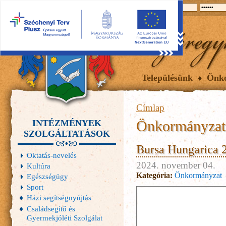
2026.08.09, vasárnap
Hírek
Események
Galéria
Településünk
Önk
Címlap
Önkormányzat
INTÉZMÉNYEK
SZOLGÁLTATÁSOK
Bursa Hungarica 2
Oktatás-nevelés
2024. november 04.
Kultúra
Kategória:
Önkormányzat
Egészségügy
Sport
Házi segítségnyújtás
Családsegítő és
Gyermekjóléti Szolgálat