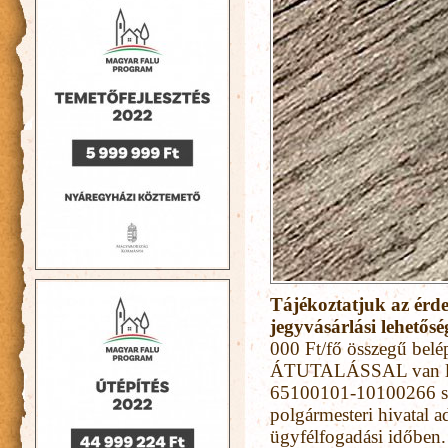
Tájékoztatjuk az érde
jegyvásárlási lehetős
000 Ft/fő összegű belé
ÁTUTALÁSSAL van leh
65100101-10100266 szá
polgármesteri hivatal a
ügyfélfogadási időben. 