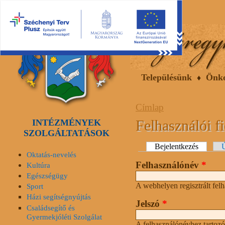
2026.08.07, péntek
Hírek
Események
Galéria
Településünk
Önk
Címlap
Felhasználói f
INTÉZMÉNYEK
SZOLGÁLTATÁSOK
Elsődleges fülek
Bejelentkezés
(aktív fü
Ú
Oktatás-nevelés
Felhasználónév
*
Kultúra
Egészségügy
A webhelyen regisztrált fel
Sport
Házi segítségnyújtás
Jelszó
*
Családsegítő és
Gyermekjóléti Szolgálat
A felhasználónévhez tartozó 