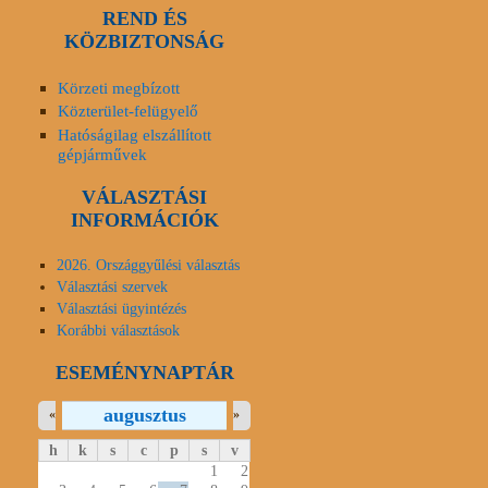
REND ÉS
KÖZBIZTONSÁG
Körzeti megbízott
Közterület-felügyelő
Hatóságilag elszállított
gépjárművek
VÁLASZTÁSI
INFORMÁCIÓK
2026. Országgyűlési választás
Választási szervek
Választási ügyintézés
Korábbi választások
ESEMÉNYNAPTÁR
augusztus
«
»
h
k
s
c
p
s
v
1
2