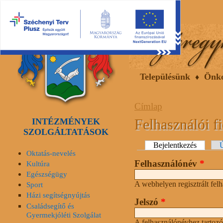
2026.08.07, péntek
Hírek
Események
Galéria
Településünk
Önk
Címlap
Felhasználói f
INTÉZMÉNYEK
SZOLGÁLTATÁSOK
Elsődleges fülek
Bejelentkezés
(aktív fü
Ú
Oktatás-nevelés
Felhasználónév
*
Kultúra
Egészségügy
A webhelyen regisztrált fel
Sport
Házi segítségnyújtás
Jelszó
*
Családsegítő és
Gyermekjóléti Szolgálat
A felhasználónévhez tartozó 