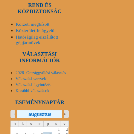
REND ÉS
KÖZBIZTONSÁG
Körzeti megbízott
Közterület-felügyelő
Hatóságilag elszállított
gépjárművek
VÁLASZTÁSI
INFORMÁCIÓK
2026. Országgyűlési választás
Választási szervek
Választási ügyintézés
Korábbi választások
ESEMÉNYNAPTÁR
augusztus
«
»
h
k
s
c
p
s
v
1
2